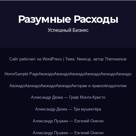
Разумные Расходы
Успешный Бизнес
Сайт работает на WordPress
|
Тема: Newsup, автор
Themeansar
Home
Sample Page
Авокадо
Авокадо
Авокадо
Авокадо
Авокадо
Авокадо
Авокадо
Авокадо
Авокадо
Авокадо
Авторам и правообладателям
Александр Дюма — Граф Монте-Кристо
Александр Дюма — Три мушкетёра
Александр Пушкин — Евгений Онегин
Александр Пушкин — Евгений Онегин