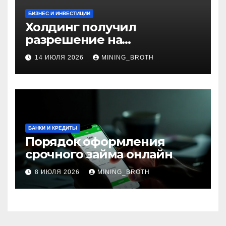
БИЗНЕС И ИНВЕСТИЦИИ
Холдинг получил
разрешение на
приобретение банка в
14 ИЮЛЯ 2026
MINING_BROTH
Турции
БАНКИ И КРЕДИТЫ
Порядок оформления
срочного займа онлайн
8 ИЮЛЯ 2026
MINING_BROTH