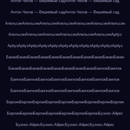
Антон Чехов — Вишнёвый сад
Антон Чехов — Вишнёвый сад
Антон Чехов — Вишнёвый сад
Антон Чехов — Вишнёвый сад
Апельсин
Апельсин
Апельсин
Апельсин
Апельсин
Апельсин
Апельсин
Апельсин
Апельсин
Апельсин
Апельсин
Апельсин
Апельсин
Арбуз
Арбуз
Арбуз
Арбуз
Арбуз
Арбуз
Арбуз
Арбуз
Арбуз
Арбуз
Арбуз
Арбуз
Банан
Банан
Банан
Банан
Банан
Банан
Банан
Банан
Банан
Банан
Банан
Банан
Банан
Банан
Банан
Банан
Банан
Банан
Банан
Бангкок
Бангкок
Бангкок
Бангкок
Бангкок
Бангкок
Бангкок
Бангкок
Бангкок
Бангкок
Бангкок
Бангкок
Бангкок
Бангкок
Бангкок
Бангкок
Бангкок
Бангкок
Берлин
Берлин
Берлин
Берлин
Берлин
Берлин
Берлин
Берлин
Берлин
Берлин
Берлин
Берлин
Берлин
Берлин
Берлин
Берлин
Буэнос-Айрес
Буэнос-Айрес
Буэнос-Айрес
Буэнос-Айрес
Буэнос-Айрес