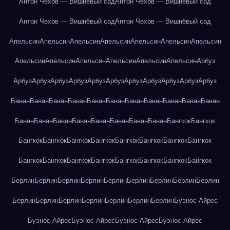
Антон Чехов — Вишнёвый сад
Антон Чехов — Вишнёвый сад
Антон Чехов — Вишнёвый сад
Антон Чехов — Вишнёвый сад
Апельсин
Апельсин
Апельсин
Апельсин
Апельсин
Апельсин
Апельсин
Апельсин
Апельсин
Апельсин
Апельсин
Апельсин
Апельсин
Арбуз
Арбуз
Арбуз
Арбуз
Арбуз
Арбуз
Арбуз
Арбуз
Арбуз
Арбуз
Арбуз
Арбуз
Банан
Банан
Банан
Банан
Банан
Банан
Банан
Банан
Банан
Банан
Банан
Банан
Банан
Банан
Банан
Банан
Банан
Банан
Банан
Бангкок
Бангкок
Бангкок
Бангкок
Бангкок
Бангкок
Бангкок
Бангкок
Бангкок
Бангкок
Бангкок
Бангкок
Бангкок
Бангкок
Бангкок
Бангкок
Бангкок
Бангкок
Берлин
Берлин
Берлин
Берлин
Берлин
Берлин
Берлин
Берлин
Берлин
Берлин
Берлин
Берлин
Берлин
Берлин
Берлин
Берлин
Буэнос-Айрес
Буэнос-Айрес
Буэнос-Айрес
Буэнос-Айрес
Буэнос-Айрес