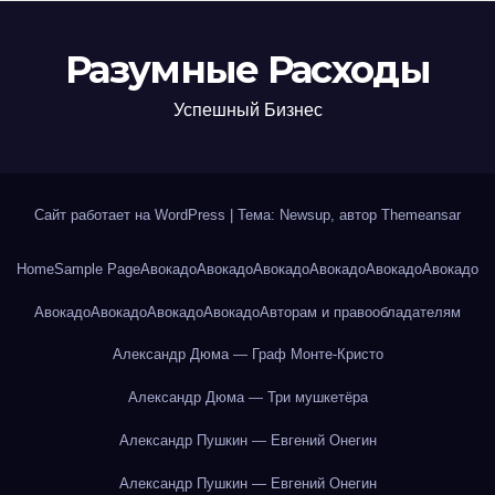
Разумные Расходы
Успешный Бизнес
Сайт работает на WordPress
|
Тема: Newsup, автор
Themeansar
Home
Sample Page
Авокадо
Авокадо
Авокадо
Авокадо
Авокадо
Авокадо
Авокадо
Авокадо
Авокадо
Авокадо
Авторам и правообладателям
Александр Дюма — Граф Монте-Кристо
Александр Дюма — Три мушкетёра
Александр Пушкин — Евгений Онегин
Александр Пушкин — Евгений Онегин