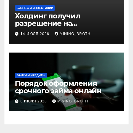
БИЗНЕС И ИНВЕСТИЦИИ
Холдинг получил
разрешение на
приобретение банка в
14 ИЮЛЯ 2026
MINING_BROTH
Турции
БАНКИ И КРЕДИТЫ
Порядок оформления
срочного займа онлайн
8 ИЮЛЯ 2026
MINING_BROTH