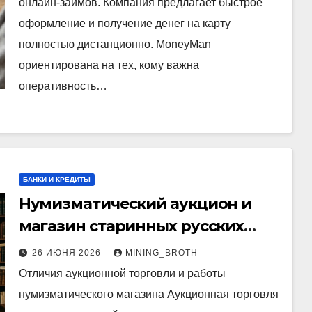
онлайн-займов. Компания предлагает быстрое
оформление и получение денег на карту
полностью дистанционно. MoneyMan
ориентирована на тех, кому важна
оперативность…
БАНКИ И КРЕДИТЫ
Нумизматический аукцион и
магазин старинных русских
монет, медалей и аксессуаров:
26 ИЮНЯ 2026
MINING_BROTH
форматы торгов, проверка
Отличия аукционной торговли и работы
подлинности и оценка
нумизматического магазина Аукционная торговля