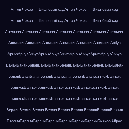
Антон Чехов — Вишнёвый сад
Антон Чехов — Вишнёвый сад
Антон Чехов — Вишнёвый сад
Антон Чехов — Вишнёвый сад
Апельсин
Апельсин
Апельсин
Апельсин
Апельсин
Апельсин
Апельсин
Апельсин
Апельсин
Апельсин
Апельсин
Апельсин
Апельсин
Арбуз
Арбуз
Арбуз
Арбуз
Арбуз
Арбуз
Арбуз
Арбуз
Арбуз
Арбуз
Арбуз
Арбуз
Банан
Банан
Банан
Банан
Банан
Банан
Банан
Банан
Банан
Банан
Банан
Банан
Банан
Банан
Банан
Банан
Банан
Банан
Банан
Бангкок
Бангкок
Бангкок
Бангкок
Бангкок
Бангкок
Бангкок
Бангкок
Бангкок
Бангкок
Бангкок
Бангкок
Бангкок
Бангкок
Бангкок
Бангкок
Бангкок
Бангкок
Берлин
Берлин
Берлин
Берлин
Берлин
Берлин
Берлин
Берлин
Берлин
Берлин
Берлин
Берлин
Берлин
Берлин
Берлин
Берлин
Буэнос-Айрес