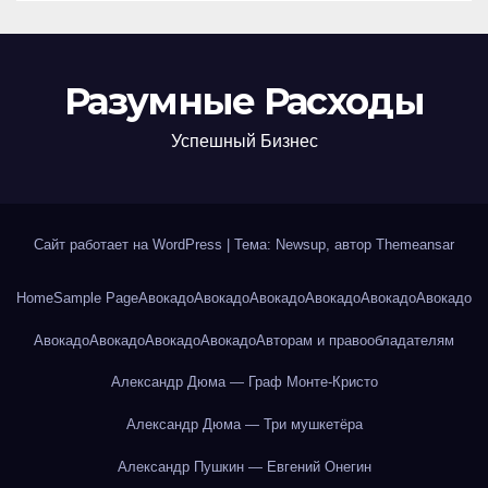
Разумные Расходы
Успешный Бизнес
Сайт работает на WordPress
|
Тема: Newsup, автор
Themeansar
Home
Sample Page
Авокадо
Авокадо
Авокадо
Авокадо
Авокадо
Авокадо
Авокадо
Авокадо
Авокадо
Авокадо
Авторам и правообладателям
Александр Дюма — Граф Монте-Кристо
Александр Дюма — Три мушкетёра
Александр Пушкин — Евгений Онегин