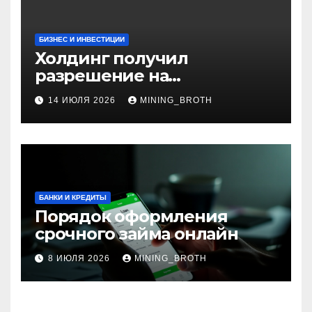
БИЗНЕС И ИНВЕСТИЦИИ
Холдинг получил
разрешение на
приобретение банка в
14 ИЮЛЯ 2026
MINING_BROTH
Турции
БАНКИ И КРЕДИТЫ
Порядок оформления
срочного займа онлайн
8 ИЮЛЯ 2026
MINING_BROTH