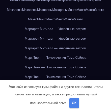
Макароны
Макароны
Макароны
Макароны
Макароны
Макароны
Макароны
Макароны
Макароны
Макароны
Манго
Манго
Манго
Манго
Манго
Манго
Манго
Манго
Манго
Манго
Маргарет Митчелл — Унесённые ветром
Маргарет Митчелл — Унесённые ветром
Маргарет Митчелл — Унесённые ветром
Марк Твен — Приключения Тома Сойера
Марк Твен — Приключения Тома Сойера
Марк Твен — Приключения Тома Сойера
Марк Твен — Приключения Тома Сойера
Этот сайт использует куки-файлы и другие технологии, чтобы
помочь вам в навигации, а также предоставить лучший
Марк Твен — Приключения Тома Сойера
пользовательский опыт.
OK
Марк Твен — Приключения Тома Сойера