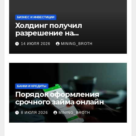
БИЗНЕС И ИНВЕСТИЦИИ
Холдинг получил
разрешение на
приобретение банка в
14 ИЮЛЯ 2026
MINING_BROTH
Турции
БАНКИ И КРЕДИТЫ
Порядок оформления
срочного займа онлайн
8 ИЮЛЯ 2026
MINING_BROTH