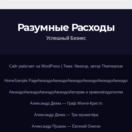
Разумные Расходы
Успешный Бизнес
Сайт работает на WordPress
|
Тема: Newsup, автор
Themeansar
Home
Sample Page
Авокадо
Авокадо
Авокадо
Авокадо
Авокадо
Авокадо
Авокадо
Авокадо
Авокадо
Авокадо
Авторам и правообладателям
Александр Дюма — Граф Монте-Кристо
Александр Дюма — Три мушкетёра
Александр Пушкин — Евгений Онегин