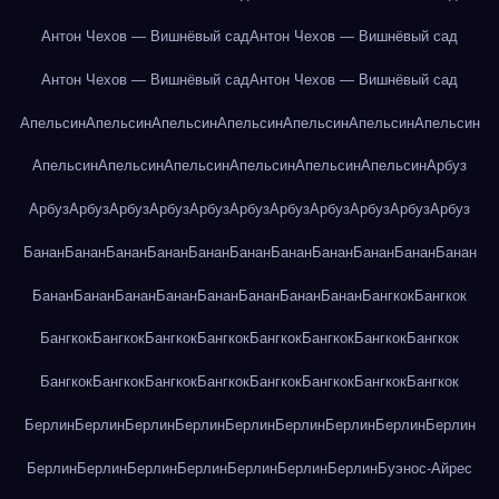
Антон Чехов — Вишнёвый сад
Антон Чехов — Вишнёвый сад
Антон Чехов — Вишнёвый сад
Антон Чехов — Вишнёвый сад
Апельсин
Апельсин
Апельсин
Апельсин
Апельсин
Апельсин
Апельсин
Апельсин
Апельсин
Апельсин
Апельсин
Апельсин
Апельсин
Арбуз
Арбуз
Арбуз
Арбуз
Арбуз
Арбуз
Арбуз
Арбуз
Арбуз
Арбуз
Арбуз
Арбуз
Банан
Банан
Банан
Банан
Банан
Банан
Банан
Банан
Банан
Банан
Банан
Банан
Банан
Банан
Банан
Банан
Банан
Банан
Банан
Бангкок
Бангкок
Бангкок
Бангкок
Бангкок
Бангкок
Бангкок
Бангкок
Бангкок
Бангкок
Бангкок
Бангкок
Бангкок
Бангкок
Бангкок
Бангкок
Бангкок
Бангкок
Берлин
Берлин
Берлин
Берлин
Берлин
Берлин
Берлин
Берлин
Берлин
Берлин
Берлин
Берлин
Берлин
Берлин
Берлин
Берлин
Буэнос-Айрес