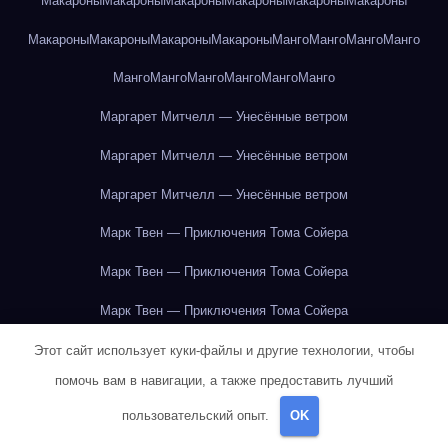
Макароны
Макароны
Макароны
Макароны
Макароны
Макароны
Макароны
Макароны
Макароны
Макароны
Манго
Манго
Манго
Манго
Манго
Манго
Манго
Манго
Манго
Манго
Маргарет Митчелл — Унесённые ветром
Маргарет Митчелл — Унесённые ветром
Маргарет Митчелл — Унесённые ветром
Марк Твен — Приключения Тома Сойера
Марк Твен — Приключения Тома Сойера
Марк Твен — Приключения Тома Сойера
Марк Твен — Приключения Тома Сойера
Этот сайт использует куки-файлы и другие технологии, чтобы
помочь вам в навигации, а также предоставить лучший
Марк Твен — Приключения Тома Сойера
пользовательский опыт.
OK
Марк Твен — Приключения Тома Сойера