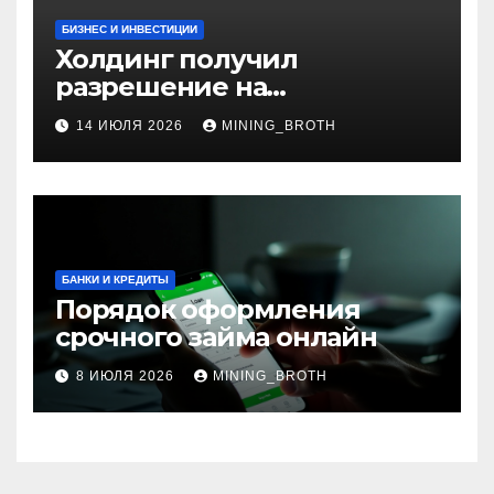
БИЗНЕС И ИНВЕСТИЦИИ
Холдинг получил
разрешение на
приобретение банка в
14 ИЮЛЯ 2026
MINING_BROTH
Турции
БАНКИ И КРЕДИТЫ
Порядок оформления
срочного займа онлайн
8 ИЮЛЯ 2026
MINING_BROTH