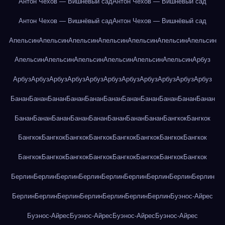
Антон Чехов — Вишнёвый сад
Антон Чехов — Вишнёвый сад
Антон Чехов — Вишнёвый сад
Антон Чехов — Вишнёвый сад
Апельсин
Апельсин
Апельсин
Апельсин
Апельсин
Апельсин
Апельсин
Апельсин
Апельсин
Апельсин
Апельсин
Апельсин
Апельсин
Арбуз
Арбуз
Арбуз
Арбуз
Арбуз
Арбуз
Арбуз
Арбуз
Арбуз
Арбуз
Арбуз
Арбуз
Банан
Банан
Банан
Банан
Банан
Банан
Банан
Банан
Банан
Банан
Банан
Банан
Банан
Банан
Банан
Банан
Банан
Банан
Банан
Бангкок
Бангкок
Бангкок
Бангкок
Бангкок
Бангкок
Бангкок
Бангкок
Бангкок
Бангкок
Бангкок
Бангкок
Бангкок
Бангкок
Бангкок
Бангкок
Бангкок
Бангкок
Берлин
Берлин
Берлин
Берлин
Берлин
Берлин
Берлин
Берлин
Берлин
Берлин
Берлин
Берлин
Берлин
Берлин
Берлин
Берлин
Буэнос-Айрес
Буэнос-Айрес
Буэнос-Айрес
Буэнос-Айрес
Буэнос-Айрес