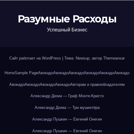
Разумные Расходы
Успешный Бизнес
Сайт работает на WordPress
|
Тема: Newsup, автор
Themeansar
Home
Sample Page
Авокадо
Авокадо
Авокадо
Авокадо
Авокадо
Авокадо
Авокадо
Авокадо
Авокадо
Авокадо
Авторам и правообладателям
Александр Дюма — Граф Монте-Кристо
Александр Дюма — Три мушкетёра
Александр Пушкин — Евгений Онегин
Александр Пушкин — Евгений Онегин