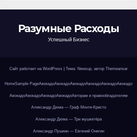
Разумные Расходы
Успешный Бизнес
Сайт работает на WordPress
|
Тема: Newsup, автор
Themeansar
Home
Sample Page
Авокадо
Авокадо
Авокадо
Авокадо
Авокадо
Авокадо
Авокадо
Авокадо
Авокадо
Авокадо
Авторам и правообладателям
Александр Дюма — Граф Монте-Кристо
Александр Дюма — Три мушкетёра
Александр Пушкин — Евгений Онегин