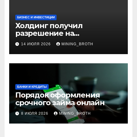
БИЗНЕС И ИНВЕСТИЦИИ
Холдинг получил
разрешение на
приобретение банка в
14 ИЮЛЯ 2026
MINING_BROTH
Турции
БАНКИ И КРЕДИТЫ
Порядок оформления
срочного займа онлайн
8 ИЮЛЯ 2026
MINING_BROTH