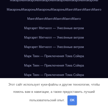
Макароны
Макароны
Макароны
Макароны
Макароны
Макароны
Макароны
Макароны
Макароны
Макароны
Манго
Манго
Манго
Манго
Манго
Манго
Манго
Манго
Манго
Манго
Маргарет Митчелл — Унесённые ветром
Маргарет Митчелл — Унесённые ветром
Маргарет Митчелл — Унесённые ветром
Марк Твен — Приключения Тома Сойера
Марк Твен — Приключения Тома Сойера
Марк Твен — Приключения Тома Сойера
Марк Твен — Приключения Тома Сойера
Этот сайт использует куки-файлы и другие технологии, чтобы
помочь вам в навигации, а также предоставить лучший
Марк Твен — Приключения Тома Сойера
пользовательский опыт.
OK
Марк Твен — Приключения Тома Сойера