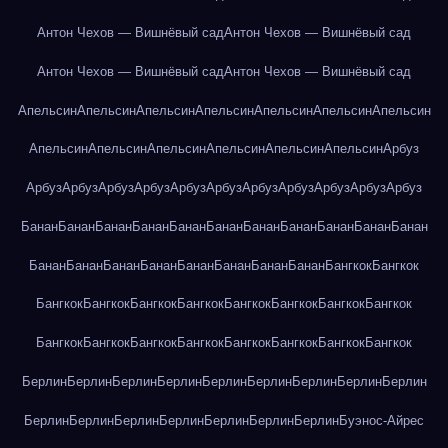
Антон Чехов — Вишнёвый сад
Антон Чехов — Вишнёвый сад
Антон Чехов — Вишнёвый сад
Антон Чехов — Вишнёвый сад
Апельсин
Апельсин
Апельсин
Апельсин
Апельсин
Апельсин
Апельсин
Апельсин
Апельсин
Апельсин
Апельсин
Апельсин
Апельсин
Арбуз
Арбуз
Арбуз
Арбуз
Арбуз
Арбуз
Арбуз
Арбуз
Арбуз
Арбуз
Арбуз
Арбуз
Банан
Банан
Банан
Банан
Банан
Банан
Банан
Банан
Банан
Банан
Банан
Банан
Банан
Банан
Банан
Банан
Банан
Банан
Банан
Бангкок
Бангкок
Бангкок
Бангкок
Бангкок
Бангкок
Бангкок
Бангкок
Бангкок
Бангкок
Бангкок
Бангкок
Бангкок
Бангкок
Бангкок
Бангкок
Бангкок
Бангкок
Берлин
Берлин
Берлин
Берлин
Берлин
Берлин
Берлин
Берлин
Берлин
Берлин
Берлин
Берлин
Берлин
Берлин
Берлин
Берлин
Буэнос-Айрес