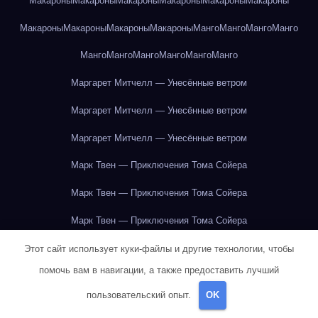
Макароны
Макароны
Макароны
Макароны
Макароны
Макароны
Макароны
Макароны
Макароны
Макароны
Манго
Манго
Манго
Манго
Манго
Манго
Манго
Манго
Манго
Манго
Маргарет Митчелл — Унесённые ветром
Маргарет Митчелл — Унесённые ветром
Маргарет Митчелл — Унесённые ветром
Марк Твен — Приключения Тома Сойера
Марк Твен — Приключения Тома Сойера
Марк Твен — Приключения Тома Сойера
Марк Твен — Приключения Тома Сойера
Этот сайт использует куки-файлы и другие технологии, чтобы
помочь вам в навигации, а также предоставить лучший
Марк Твен — Приключения Тома Сойера
пользовательский опыт.
OK
Марк Твен — Приключения Тома Сойера