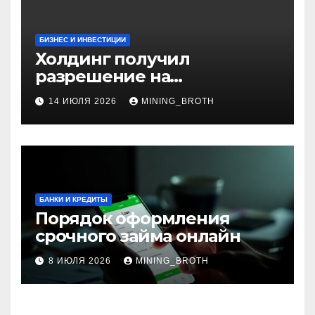
БИЗНЕС И ИНВЕСТИЦИИ
Холдинг получил
разрешение на
приобретение банка в
14 ИЮЛЯ 2026
MINING_BROTH
Турции
БАНКИ И КРЕДИТЫ
Порядок оформления
срочного займа онлайн
8 ИЮЛЯ 2026
MINING_BROTH