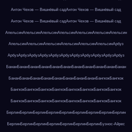
Антон Чехов — Вишнёвый сад
Антон Чехов — Вишнёвый сад
Антон Чехов — Вишнёвый сад
Антон Чехов — Вишнёвый сад
Апельсин
Апельсин
Апельсин
Апельсин
Апельсин
Апельсин
Апельсин
Апельсин
Апельсин
Апельсин
Апельсин
Апельсин
Апельсин
Арбуз
Арбуз
Арбуз
Арбуз
Арбуз
Арбуз
Арбуз
Арбуз
Арбуз
Арбуз
Арбуз
Арбуз
Банан
Банан
Банан
Банан
Банан
Банан
Банан
Банан
Банан
Банан
Банан
Банан
Банан
Банан
Банан
Банан
Банан
Банан
Банан
Бангкок
Бангкок
Бангкок
Бангкок
Бангкок
Бангкок
Бангкок
Бангкок
Бангкок
Бангкок
Бангкок
Бангкок
Бангкок
Бангкок
Бангкок
Бангкок
Бангкок
Бангкок
Берлин
Берлин
Берлин
Берлин
Берлин
Берлин
Берлин
Берлин
Берлин
Берлин
Берлин
Берлин
Берлин
Берлин
Берлин
Берлин
Буэнос-Айрес