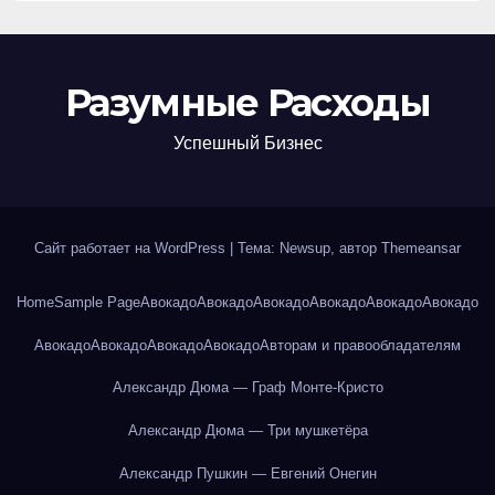
Разумные Расходы
Успешный Бизнес
Сайт работает на WordPress
|
Тема: Newsup, автор
Themeansar
Home
Sample Page
Авокадо
Авокадо
Авокадо
Авокадо
Авокадо
Авокадо
Авокадо
Авокадо
Авокадо
Авокадо
Авторам и правообладателям
Александр Дюма — Граф Монте-Кристо
Александр Дюма — Три мушкетёра
Александр Пушкин — Евгений Онегин