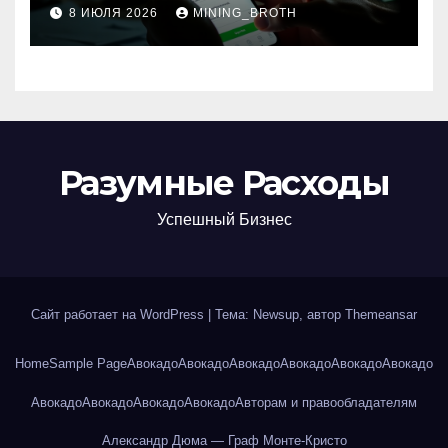
8 ИЮЛЯ 2026
MINING_BROTH
Разумные Расходы
Успешный Бизнес
Сайт работает на WordPress
|
Тема: Newsup, автор
Themeansar
Home
Sample Page
Авокадо
Авокадо
Авокадо
Авокадо
Авокадо
Авокадо
Авокадо
Авокадо
Авокадо
Авокадо
Авторам и правообладателям
Александр Дюма — Граф Монте-Кристо