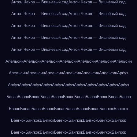
Антон Чехов — Вишнёвый сад
Антон Чехов — Вишнёвый сад
Антон Чехов — Вишнёвый сад
Антон Чехов — Вишнёвый сад
Антон Чехов — Вишнёвый сад
Антон Чехов — Вишнёвый сад
Антон Чехов — Вишнёвый сад
Антон Чехов — Вишнёвый сад
Антон Чехов — Вишнёвый сад
Антон Чехов — Вишнёвый сад
Апельсин
Апельсин
Апельсин
Апельсин
Апельсин
Апельсин
Апельсин
Апельсин
Апельсин
Апельсин
Апельсин
Апельсин
Апельсин
Арбуз
Арбуз
Арбуз
Арбуз
Арбуз
Арбуз
Арбуз
Арбуз
Арбуз
Арбуз
Арбуз
Арбуз
Банан
Банан
Банан
Банан
Банан
Банан
Банан
Банан
Банан
Банан
Банан
Банан
Банан
Банан
Банан
Банан
Банан
Банан
Банан
Бангкок
Бангкок
Бангкок
Бангкок
Бангкок
Бангкок
Бангкок
Бангкок
Бангкок
Бангкок
Бангкок
Бангкок
Бангкок
Бангкок
Бангкок
Бангкок
Бангкок
Бангкок