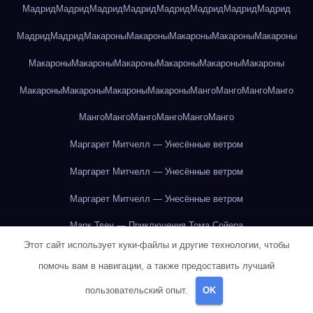
Мадрид
Мадрид
Мадрид
Мадрид
Мадрид
Мадрид
Мадрид
Мадрид
Мадрид
Мадрид
Макароны
Макароны
Макароны
Макароны
Макароны
Макароны
Макароны
Макароны
Макароны
Макароны
Макароны
Макароны
Макароны
Макароны
Макароны
Манго
Манго
Манго
Манго
Манго
Манго
Манго
Манго
Манго
Манго
Маргарет Митчелл — Унесённые ветром
Маргарет Митчелл — Унесённые ветром
Маргарет Митчелл — Унесённые ветром
Марк Твен — Приключения Тома Сойера
Этот сайт использует куки-файлы и другие технологии, чтобы
Марк Твен — Приключения Тома Сойера
помочь вам в навигации, а также предоставить лучший
Марк Твен — Приключения Тома Сойера
пользовательский опыт.
OK
Марк Твен — Приключения Тома Сойера