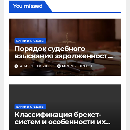
You missed
БАНКИ И КРЕДИТЫ
Порядок судебного
взыскания задолженности:
ключевые стадии и
4 АВГУСТА 2026
MINING_BROTH
нюансы
БАНКИ И КРЕДИТЫ
Классификация брекет-
систем и особенности их
установки