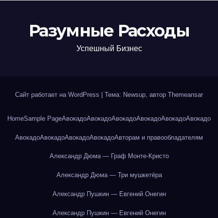
Разумные Расходы
Успешный Бизнес
Сайт работает на WordPress
|
Тема: Newsup, автор
Themeansar
Home
Sample Page
Авокадо
Авокадо
Авокадо
Авокадо
Авокадо
Авокадо
Авокадо
Авокадо
Авокадо
Авокадо
Авторам и правообладателям
Александр Дюма — Граф Монте-Кристо
Александр Дюма — Три мушкетёра
Александр Пушкин — Евгений Онегин
Александр Пушкин — Евгений Онегин