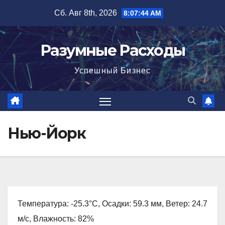
Перейти
Сб. Авг 8th, 2026
8:07:45 AM
к
содержимому
Разумные Расходы
Успешный Бизнес
Нью-Йорк
Температура: -25.3°C, Осадки: 59.3 мм, Ветер: 24.7
м/с, Влажность: 82%