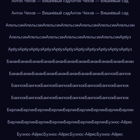
Антон Чехов — Вишнёвый сад
Антон Чехов — Вишнёвый сад
Антон Чехов — Вишнёвый сад
Антон Чехов — Вишнёвый сад
Апельсин
Апельсин
Апельсин
Апельсин
Апельсин
Апельсин
Апельсин
Апельсин
Апельсин
Апельсин
Апельсин
Апельсин
Апельсин
Арбуз
Арбуз
Арбуз
Арбуз
Арбуз
Арбуз
Арбуз
Арбуз
Арбуз
Арбуз
Арбуз
Арбуз
Банан
Банан
Банан
Банан
Банан
Банан
Банан
Банан
Банан
Банан
Банан
Банан
Банан
Банан
Банан
Банан
Банан
Банан
Банан
Бангкок
Бангкок
Бангкок
Бангкок
Бангкок
Бангкок
Бангкок
Бангкок
Бангкок
Бангкок
Бангкок
Бангкок
Бангкок
Бангкок
Бангкок
Бангкок
Бангкок
Бангкок
Берлин
Берлин
Берлин
Берлин
Берлин
Берлин
Берлин
Берлин
Берлин
Берлин
Берлин
Берлин
Берлин
Берлин
Берлин
Берлин
Буэнос-Айрес
Буэнос-Айрес
Буэнос-Айрес
Буэнос-Айрес
Буэнос-Айрес