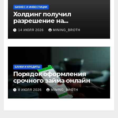
БИЗНЕС И ИНВЕСТИЦИИ
Холдинг получил
разрешение на
приобретение банка в
14 ИЮЛЯ 2026
MINING_BROTH
Турции
БАНКИ И КРЕДИТЫ
Порядок оформления
срочного займа онлайн
8 ИЮЛЯ 2026
MINING_BROTH