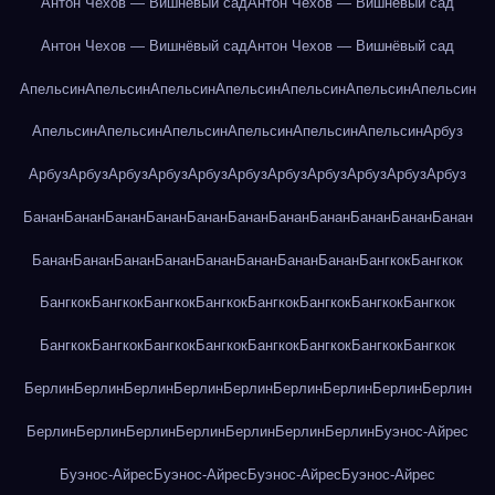
Антон Чехов — Вишнёвый сад
Антон Чехов — Вишнёвый сад
Антон Чехов — Вишнёвый сад
Антон Чехов — Вишнёвый сад
Апельсин
Апельсин
Апельсин
Апельсин
Апельсин
Апельсин
Апельсин
Апельсин
Апельсин
Апельсин
Апельсин
Апельсин
Апельсин
Арбуз
Арбуз
Арбуз
Арбуз
Арбуз
Арбуз
Арбуз
Арбуз
Арбуз
Арбуз
Арбуз
Арбуз
Банан
Банан
Банан
Банан
Банан
Банан
Банан
Банан
Банан
Банан
Банан
Банан
Банан
Банан
Банан
Банан
Банан
Банан
Банан
Бангкок
Бангкок
Бангкок
Бангкок
Бангкок
Бангкок
Бангкок
Бангкок
Бангкок
Бангкок
Бангкок
Бангкок
Бангкок
Бангкок
Бангкок
Бангкок
Бангкок
Бангкок
Берлин
Берлин
Берлин
Берлин
Берлин
Берлин
Берлин
Берлин
Берлин
Берлин
Берлин
Берлин
Берлин
Берлин
Берлин
Берлин
Буэнос-Айрес
Буэнос-Айрес
Буэнос-Айрес
Буэнос-Айрес
Буэнос-Айрес