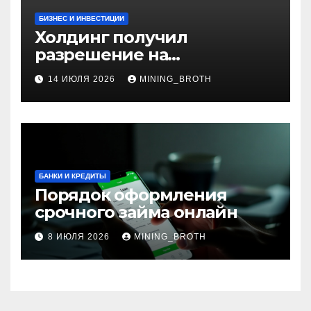
БИЗНЕС И ИНВЕСТИЦИИ
Холдинг получил
разрешение на
приобретение банка в
14 ИЮЛЯ 2026
MINING_BROTH
Турции
БАНКИ И КРЕДИТЫ
Порядок оформления
срочного займа онлайн
8 ИЮЛЯ 2026
MINING_BROTH