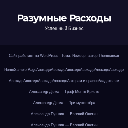
Разумные Расходы
Успешный Бизнес
Сайт работает на WordPress
|
Тема: Newsup, автор
Themeansar
Home
Sample Page
Авокадо
Авокадо
Авокадо
Авокадо
Авокадо
Авокадо
Авокадо
Авокадо
Авокадо
Авокадо
Авторам и правообладателям
Александр Дюма — Граф Монте-Кристо
Александр Дюма — Три мушкетёра
Александр Пушкин — Евгений Онегин
Александр Пушкин — Евгений Онегин