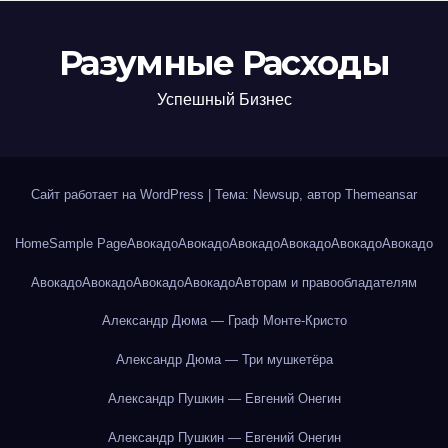
Разумные Расходы
Успешный Бизнес
Сайт работает на WordPress
|
Тема: Newsup, автор
Themeansar
Home
Sample Page
Авокадо
Авокадо
Авокадо
Авокадо
Авокадо
Авокадо
Авокадо
Авокадо
Авокадо
Авокадо
Авторам и правообладателям
Александр Дюма — Граф Монте-Кристо
Александр Дюма — Три мушкетёра
Александр Пушкин — Евгений Онегин
Александр Пушкин — Евгений Онегин