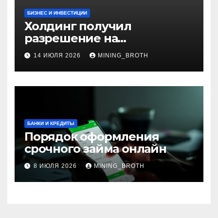
БИЗНЕС И ИНВЕСТИЦИИ
Холдинг получил
разрешение на
приобретение банка в
14 ИЮЛЯ 2026
MINING_BROTH
Турции
БАНКИ И КРЕДИТЫ
Порядок оформления
срочного займа онлайн
8 ИЮЛЯ 2026
MINING_BROTH