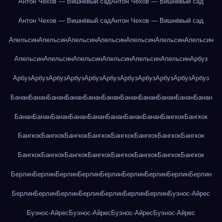
Антон Чехов — Вишнёвый сад
Антон Чехов — Вишнёвый сад
Антон Чехов — Вишнёвый сад
Антон Чехов — Вишнёвый сад
Апельсин
Апельсин
Апельсин
Апельсин
Апельсин
Апельсин
Апельсин
Апельсин
Апельсин
Апельсин
Апельсин
Апельсин
Апельсин
Арбуз
Арбуз
Арбуз
Арбуз
Арбуз
Арбуз
Арбуз
Арбуз
Арбуз
Арбуз
Арбуз
Арбуз
Банан
Банан
Банан
Банан
Банан
Банан
Банан
Банан
Банан
Банан
Банан
Банан
Банан
Банан
Банан
Банан
Банан
Банан
Банан
Бангкок
Бангкок
Бангкок
Бангкок
Бангкок
Бангкок
Бангкок
Бангкок
Бангкок
Бангкок
Бангкок
Бангкок
Бангкок
Бангкок
Бангкок
Бангкок
Бангкок
Бангкок
Берлин
Берлин
Берлин
Берлин
Берлин
Берлин
Берлин
Берлин
Берлин
Берлин
Берлин
Берлин
Берлин
Берлин
Берлин
Берлин
Буэнос-Айрес
Буэнос-Айрес
Буэнос-Айрес
Буэнос-Айрес
Буэнос-Айрес