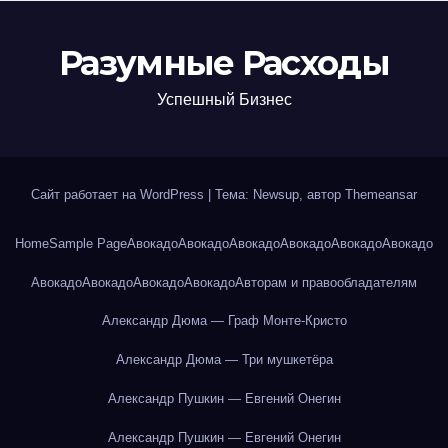
Разумные Расходы
Успешный Бизнес
Сайт работает на WordPress
|
Тема: Newsup, автор
Themeansar
Home
Sample Page
Авокадо
Авокадо
Авокадо
Авокадо
Авокадо
Авокадо
Авокадо
Авокадо
Авокадо
Авокадо
Авторам и правообладателям
Александр Дюма — Граф Монте-Кристо
Александр Дюма — Три мушкетёра
Александр Пушкин — Евгений Онегин
Александр Пушкин — Евгений Онегин