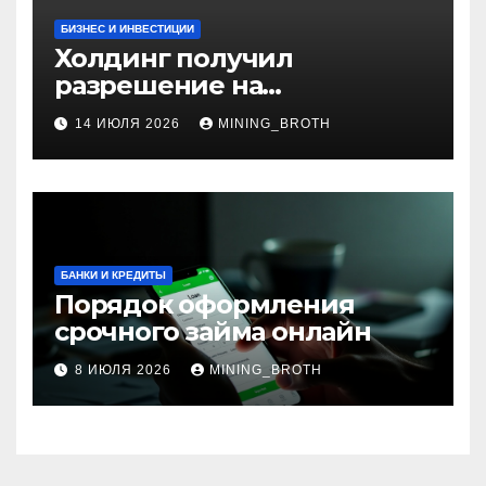
БИЗНЕС И ИНВЕСТИЦИИ
Холдинг получил
разрешение на
приобретение банка в
14 ИЮЛЯ 2026
MINING_BROTH
Турции
БАНКИ И КРЕДИТЫ
Порядок оформления
срочного займа онлайн
8 ИЮЛЯ 2026
MINING_BROTH