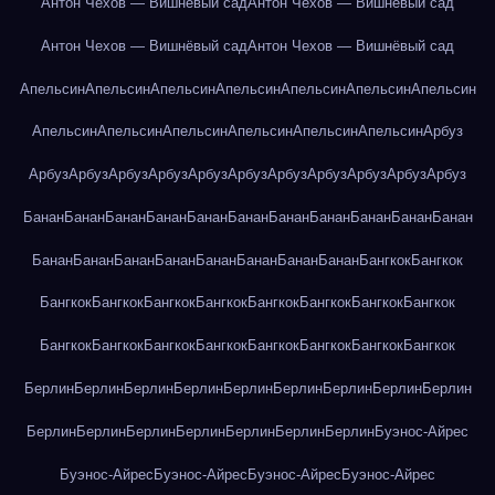
Антон Чехов — Вишнёвый сад
Антон Чехов — Вишнёвый сад
Антон Чехов — Вишнёвый сад
Антон Чехов — Вишнёвый сад
Апельсин
Апельсин
Апельсин
Апельсин
Апельсин
Апельсин
Апельсин
Апельсин
Апельсин
Апельсин
Апельсин
Апельсин
Апельсин
Арбуз
Арбуз
Арбуз
Арбуз
Арбуз
Арбуз
Арбуз
Арбуз
Арбуз
Арбуз
Арбуз
Арбуз
Банан
Банан
Банан
Банан
Банан
Банан
Банан
Банан
Банан
Банан
Банан
Банан
Банан
Банан
Банан
Банан
Банан
Банан
Банан
Бангкок
Бангкок
Бангкок
Бангкок
Бангкок
Бангкок
Бангкок
Бангкок
Бангкок
Бангкок
Бангкок
Бангкок
Бангкок
Бангкок
Бангкок
Бангкок
Бангкок
Бангкок
Берлин
Берлин
Берлин
Берлин
Берлин
Берлин
Берлин
Берлин
Берлин
Берлин
Берлин
Берлин
Берлин
Берлин
Берлин
Берлин
Буэнос-Айрес
Буэнос-Айрес
Буэнос-Айрес
Буэнос-Айрес
Буэнос-Айрес