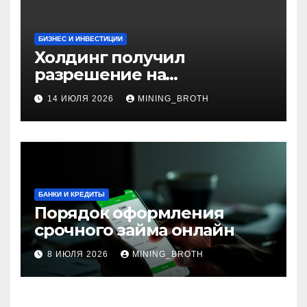
БИЗНЕС И ИНВЕСТИЦИИ
Холдинг получил
разрешение на
приобретение банка в
14 ИЮЛЯ 2026
MINING_BROTH
Турции
БАНКИ И КРЕДИТЫ
Порядок оформления
срочного займа онлайн
8 ИЮЛЯ 2026
MINING_BROTH