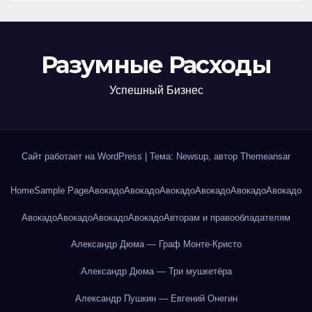
Разумные Расходы
Успешный Бизнес
Сайт работает на WordPress
|
Тема: Newsup, автор
Themeansar
Home
Sample Page
Авокадо
Авокадо
Авокадо
Авокадо
Авокадо
Авокадо
Авокадо
Авокадо
Авокадо
Авокадо
Авторам и правообладателям
Александр Дюма — Граф Монте-Кристо
Александр Дюма — Три мушкетёра
Александр Пушкин — Евгений Онегин