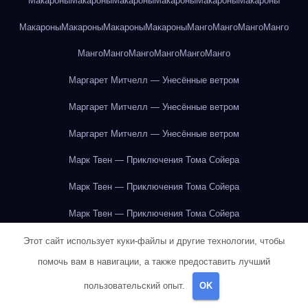
Макароны
Макароны
Макароны
Макароны
Макароны
Макароны
Макароны
Макароны
Макароны
Макароны
Манго
Манго
Манго
Манго
Манго
Манго
Манго
Манго
Манго
Манго
Маргарет Митчелл — Унесённые ветром
Маргарет Митчелл — Унесённые ветром
Маргарет Митчелл — Унесённые ветром
Марк Твен — Приключения Тома Сойера
Марк Твен — Приключения Тома Сойера
Марк Твен — Приключения Тома Сойера
Марк Твен — Приключения Тома Сойера
Этот сайт использует куки-файлы и другие технологии, чтобы
помочь вам в навигации, а также предоставить лучший
Марк Твен — Приключения Тома Сойера
пользовательский опыт.
OK
Марк Твен — Приключения Тома Сойера