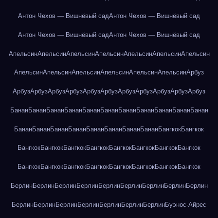
Антон Чехов — Вишнёвый сад
Антон Чехов — Вишнёвый сад
Антон Чехов — Вишнёвый сад
Антон Чехов — Вишнёвый сад
Апельсин
Апельсин
Апельсин
Апельсин
Апельсин
Апельсин
Апельсин
Апельсин
Апельсин
Апельсин
Апельсин
Апельсин
Апельсин
Арбуз
Арбуз
Арбуз
Арбуз
Арбуз
Арбуз
Арбуз
Арбуз
Арбуз
Арбуз
Арбуз
Арбуз
Банан
Банан
Банан
Банан
Банан
Банан
Банан
Банан
Банан
Банан
Банан
Банан
Банан
Банан
Банан
Банан
Банан
Банан
Банан
Бангкок
Бангкок
Бангкок
Бангкок
Бангкок
Бангкок
Бангкок
Бангкок
Бангкок
Бангкок
Бангкок
Бангкок
Бангкок
Бангкок
Бангкок
Бангкок
Бангкок
Бангкок
Берлин
Берлин
Берлин
Берлин
Берлин
Берлин
Берлин
Берлин
Берлин
Берлин
Берлин
Берлин
Берлин
Берлин
Берлин
Берлин
Буэнос-Айрес