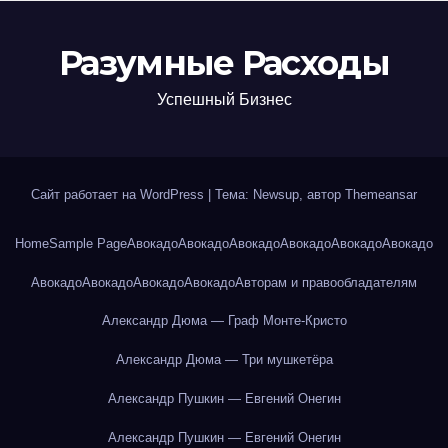
Разумные Расходы
Успешный Бизнес
Сайт работает на WordPress
|
Тема: Newsup, автор
Themeansar
Home
Sample Page
Авокадо
Авокадо
Авокадо
Авокадо
Авокадо
Авокадо
Авокадо
Авокадо
Авокадо
Авокадо
Авторам и правообладателям
Александр Дюма — Граф Монте-Кристо
Александр Дюма — Три мушкетёра
Александр Пушкин — Евгений Онегин
Александр Пушкин — Евгений Онегин