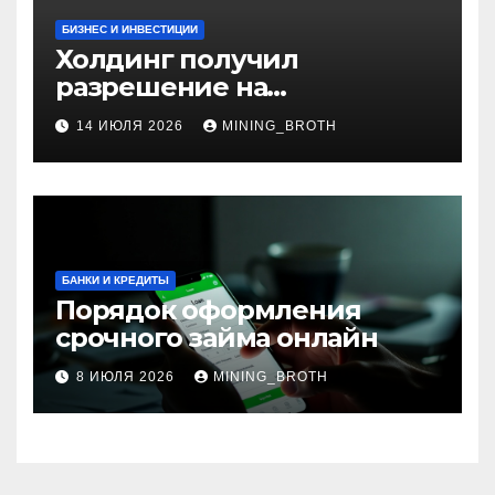
БИЗНЕС И ИНВЕСТИЦИИ
Холдинг получил
разрешение на
приобретение банка в
14 ИЮЛЯ 2026
MINING_BROTH
Турции
БАНКИ И КРЕДИТЫ
Порядок оформления
срочного займа онлайн
8 ИЮЛЯ 2026
MINING_BROTH