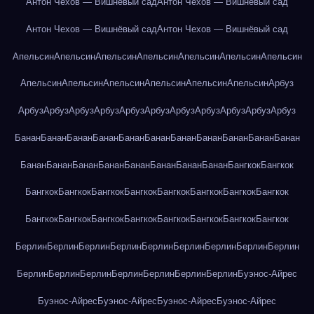
Антон Чехов — Вишнёвый сад
Антон Чехов — Вишнёвый сад
Антон Чехов — Вишнёвый сад
Антон Чехов — Вишнёвый сад
Апельсин
Апельсин
Апельсин
Апельсин
Апельсин
Апельсин
Апельсин
Апельсин
Апельсин
Апельсин
Апельсин
Апельсин
Апельсин
Арбуз
Арбуз
Арбуз
Арбуз
Арбуз
Арбуз
Арбуз
Арбуз
Арбуз
Арбуз
Арбуз
Арбуз
Банан
Банан
Банан
Банан
Банан
Банан
Банан
Банан
Банан
Банан
Банан
Банан
Банан
Банан
Банан
Банан
Банан
Банан
Банан
Бангкок
Бангкок
Бангкок
Бангкок
Бангкок
Бангкок
Бангкок
Бангкок
Бангкок
Бангкок
Бангкок
Бангкок
Бангкок
Бангкок
Бангкок
Бангкок
Бангкок
Бангкок
Берлин
Берлин
Берлин
Берлин
Берлин
Берлин
Берлин
Берлин
Берлин
Берлин
Берлин
Берлин
Берлин
Берлин
Берлин
Берлин
Буэнос-Айрес
Буэнос-Айрес
Буэнос-Айрес
Буэнос-Айрес
Буэнос-Айрес