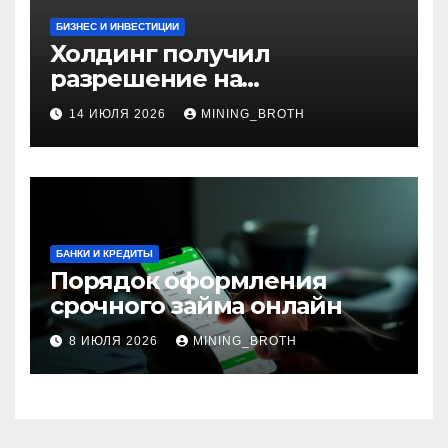
БИЗНЕС И ИНВЕСТИЦИИ
Холдинг получил
разрешение на
приобретение банка в
14 ИЮЛЯ 2026
MINING_BROTH
Турции
БАНКИ И КРЕДИТЫ
Порядок оформления
срочного займа онлайн
8 ИЮЛЯ 2026
MINING_BROTH