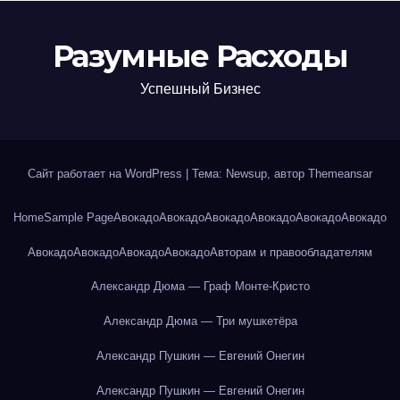
Разумные Расходы
Успешный Бизнес
Сайт работает на WordPress
|
Тема: Newsup, автор
Themeansar
Home
Sample Page
Авокадо
Авокадо
Авокадо
Авокадо
Авокадо
Авокадо
Авокадо
Авокадо
Авокадо
Авокадо
Авторам и правообладателям
Александр Дюма — Граф Монте-Кристо
Александр Дюма — Три мушкетёра
Александр Пушкин — Евгений Онегин
Александр Пушкин — Евгений Онегин