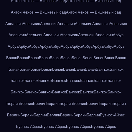
Антон Чехов — Вишнёвый сад
Антон Чехов — Вишнёвый сад
Антон Чехов — Вишнёвый сад
Антон Чехов — Вишнёвый сад
Апельсин
Апельсин
Апельсин
Апельсин
Апельсин
Апельсин
Апельсин
Апельсин
Апельсин
Апельсин
Апельсин
Апельсин
Апельсин
Арбуз
Арбуз
Арбуз
Арбуз
Арбуз
Арбуз
Арбуз
Арбуз
Арбуз
Арбуз
Арбуз
Арбуз
Банан
Банан
Банан
Банан
Банан
Банан
Банан
Банан
Банан
Банан
Банан
Банан
Банан
Банан
Банан
Банан
Банан
Банан
Банан
Бангкок
Бангкок
Бангкок
Бангкок
Бангкок
Бангкок
Бангкок
Бангкок
Бангкок
Бангкок
Бангкок
Бангкок
Бангкок
Бангкок
Бангкок
Бангкок
Бангкок
Бангкок
Берлин
Берлин
Берлин
Берлин
Берлин
Берлин
Берлин
Берлин
Берлин
Берлин
Берлин
Берлин
Берлин
Берлин
Берлин
Берлин
Буэнос-Айрес
Буэнос-Айрес
Буэнос-Айрес
Буэнос-Айрес
Буэнос-Айрес