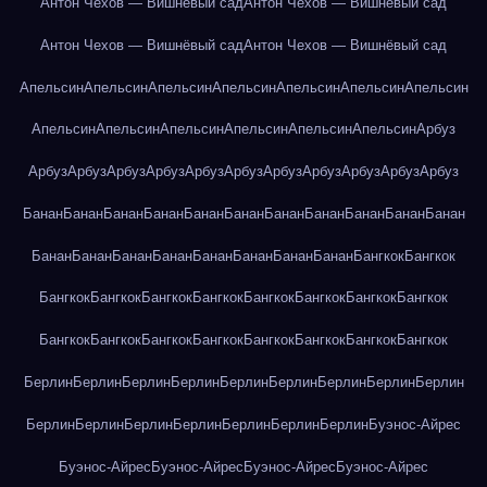
Антон Чехов — Вишнёвый сад
Антон Чехов — Вишнёвый сад
Антон Чехов — Вишнёвый сад
Антон Чехов — Вишнёвый сад
Апельсин
Апельсин
Апельсин
Апельсин
Апельсин
Апельсин
Апельсин
Апельсин
Апельсин
Апельсин
Апельсин
Апельсин
Апельсин
Арбуз
Арбуз
Арбуз
Арбуз
Арбуз
Арбуз
Арбуз
Арбуз
Арбуз
Арбуз
Арбуз
Арбуз
Банан
Банан
Банан
Банан
Банан
Банан
Банан
Банан
Банан
Банан
Банан
Банан
Банан
Банан
Банан
Банан
Банан
Банан
Банан
Бангкок
Бангкок
Бангкок
Бангкок
Бангкок
Бангкок
Бангкок
Бангкок
Бангкок
Бангкок
Бангкок
Бангкок
Бангкок
Бангкок
Бангкок
Бангкок
Бангкок
Бангкок
Берлин
Берлин
Берлин
Берлин
Берлин
Берлин
Берлин
Берлин
Берлин
Берлин
Берлин
Берлин
Берлин
Берлин
Берлин
Берлин
Буэнос-Айрес
Буэнос-Айрес
Буэнос-Айрес
Буэнос-Айрес
Буэнос-Айрес