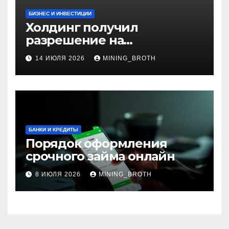
БИЗНЕС И ИНВЕСТИЦИИ
Холдинг получил
разрешение на
приобретение банка в
14 ИЮЛЯ 2026
MINING_BROTH
Турции
БАНКИ И КРЕДИТЫ
Порядок оформления
срочного займа онлайн
8 ИЮЛЯ 2026
MINING_BROTH