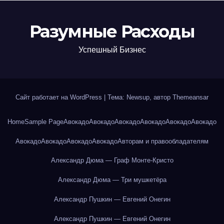
Разумные Расходы
Успешный Бизнес
Сайт работает на WordPress
|
Тема: Newsup, автор
Themeansar
Home
Sample Page
Авокадо
Авокадо
Авокадо
Авокадо
Авокадо
Авокадо
Авокадо
Авокадо
Авокадо
Авокадо
Авторам и правообладателям
Александр Дюма — Граф Монте-Кристо
Александр Дюма — Три мушкетёра
Александр Пушкин — Евгений Онегин
Александр Пушкин — Евгений Онегин