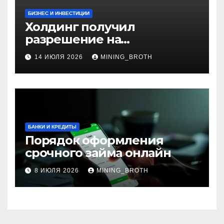
БИЗНЕС И ИНВЕСТИЦИИ
Холдинг получил
разрешение на
приобретение банка в
14 ИЮЛЯ 2026
MINING_BROTH
Турции
БАНКИ И КРЕДИТЫ
Порядок оформления
срочного займа онлайн
8 ИЮЛЯ 2026
MINING_BROTH