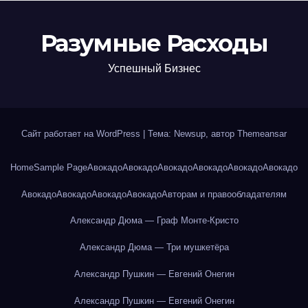
Разумные Расходы
Успешный Бизнес
Сайт работает на WordPress
|
Тема: Newsup, автор
Themeansar
Home
Sample Page
Авокадо
Авокадо
Авокадо
Авокадо
Авокадо
Авокадо
Авокадо
Авокадо
Авокадо
Авокадо
Авторам и правообладателям
Александр Дюма — Граф Монте-Кристо
Александр Дюма — Три мушкетёра
Александр Пушкин — Евгений Онегин
Александр Пушкин — Евгений Онегин