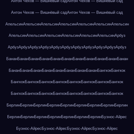
Антон Чехов — Вишнёвый сад
Антон Чехов — Вишнёвый сад
Антон Чехов — Вишнёвый сад
Антон Чехов — Вишнёвый сад
Апельсин
Апельсин
Апельсин
Апельсин
Апельсин
Апельсин
Апельсин
Апельсин
Апельсин
Апельсин
Апельсин
Апельсин
Апельсин
Арбуз
Арбуз
Арбуз
Арбуз
Арбуз
Арбуз
Арбуз
Арбуз
Арбуз
Арбуз
Арбуз
Арбуз
Банан
Банан
Банан
Банан
Банан
Банан
Банан
Банан
Банан
Банан
Банан
Банан
Банан
Банан
Банан
Банан
Банан
Банан
Банан
Бангкок
Бангкок
Бангкок
Бангкок
Бангкок
Бангкок
Бангкок
Бангкок
Бангкок
Бангкок
Бангкок
Бангкок
Бангкок
Бангкок
Бангкок
Бангкок
Бангкок
Бангкок
Берлин
Берлин
Берлин
Берлин
Берлин
Берлин
Берлин
Берлин
Берлин
Берлин
Берлин
Берлин
Берлин
Берлин
Берлин
Берлин
Буэнос-Айрес
Буэнос-Айрес
Буэнос-Айрес
Буэнос-Айрес
Буэнос-Айрес