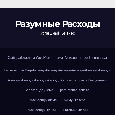
Разумные Расходы
Успешный Бизнес
Сайт работает на WordPress
|
Тема: Newsup, автор
Themeansar
Home
Sample Page
Авокадо
Авокадо
Авокадо
Авокадо
Авокадо
Авокадо
Авокадо
Авокадо
Авокадо
Авокадо
Авторам и правообладателям
Александр Дюма — Граф Монте-Кристо
Александр Дюма — Три мушкетёра
Александр Пушкин — Евгений Онегин