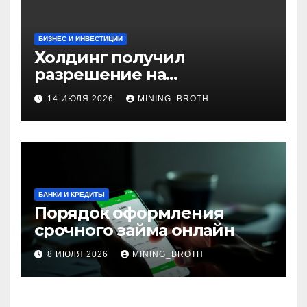
БИЗНЕС И ИНВЕСТИЦИИ
Холдинг получил
разрешение на
приобретение банка в
14 ИЮЛЯ 2026
MINING_BROTH
Турции
БАНКИ И КРЕДИТЫ
Порядок оформления
срочного займа онлайн
8 ИЮЛЯ 2026
MINING_BROTH