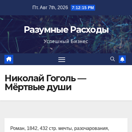
Перейти
Пт. Авг 7th, 2026
7:12:16 PM
к
содержимому
Разумные Расходы
Успешный Бизнес
Николай Гоголь —
Мёртвые души
Роман, 1842, 432 стр. мечты, разочарования,