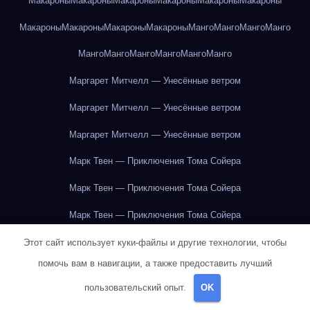
Макароны
Макароны
Макароны
Макароны
Макароны
Макароны
Макароны
Макароны
Макароны
Макароны
Манго
Манго
Манго
Манго
Манго
Манго
Манго
Манго
Манго
Манго
Маргарет Митчелл — Унесённые ветром
Маргарет Митчелл — Унесённые ветром
Маргарет Митчелл — Унесённые ветром
Марк Твен — Приключения Тома Сойера
Марк Твен — Приключения Тома Сойера
Марк Твен — Приключения Тома Сойера
Марк Твен — Приключения Тома Сойера
Этот сайт использует куки-файлы и другие технологии, чтобы
помочь вам в навигации, а также предоставить лучший
Марк Твен — Приключения Тома Сойера
пользовательский опыт.
OK
Марк Твен — Приключения Тома Сойера