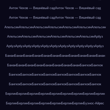
Антон Чехов — Вишнёвый сад
Антон Чехов — Вишнёвый сад
Антон Чехов — Вишнёвый сад
Антон Чехов — Вишнёвый сад
Апельсин
Апельсин
Апельсин
Апельсин
Апельсин
Апельсин
Апельсин
Апельсин
Апельсин
Апельсин
Апельсин
Апельсин
Апельсин
Арбуз
Арбуз
Арбуз
Арбуз
Арбуз
Арбуз
Арбуз
Арбуз
Арбуз
Арбуз
Арбуз
Арбуз
Банан
Банан
Банан
Банан
Банан
Банан
Банан
Банан
Банан
Банан
Банан
Банан
Банан
Банан
Банан
Банан
Банан
Банан
Банан
Бангкок
Бангкок
Бангкок
Бангкок
Бангкок
Бангкок
Бангкок
Бангкок
Бангкок
Бангкок
Бангкок
Бангкок
Бангкок
Бангкок
Бангкок
Бангкок
Бангкок
Бангкок
Берлин
Берлин
Берлин
Берлин
Берлин
Берлин
Берлин
Берлин
Берлин
Берлин
Берлин
Берлин
Берлин
Берлин
Берлин
Берлин
Буэнос-Айрес