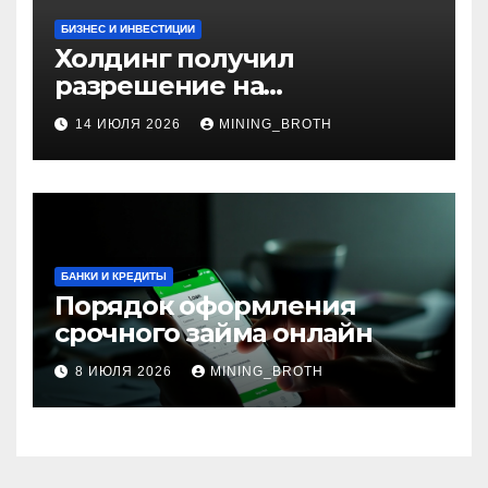
БИЗНЕС И ИНВЕСТИЦИИ
Холдинг получил
разрешение на
приобретение банка в
14 ИЮЛЯ 2026
MINING_BROTH
Турции
БАНКИ И КРЕДИТЫ
Порядок оформления
срочного займа онлайн
8 ИЮЛЯ 2026
MINING_BROTH