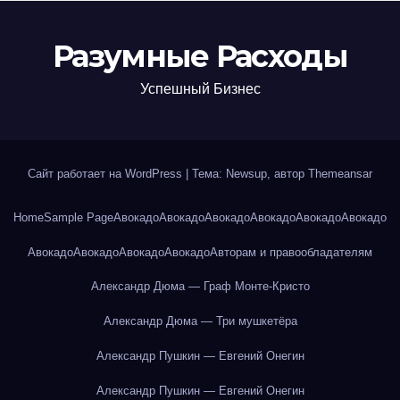
Разумные Расходы
Успешный Бизнес
Сайт работает на WordPress
|
Тема: Newsup, автор
Themeansar
Home
Sample Page
Авокадо
Авокадо
Авокадо
Авокадо
Авокадо
Авокадо
Авокадо
Авокадо
Авокадо
Авокадо
Авторам и правообладателям
Александр Дюма — Граф Монте-Кристо
Александр Дюма — Три мушкетёра
Александр Пушкин — Евгений Онегин
Александр Пушкин — Евгений Онегин