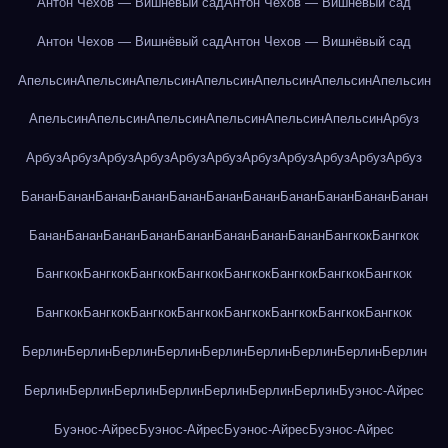
Антон Чехов — Вишнёвый сад
Антон Чехов — Вишнёвый сад
Антон Чехов — Вишнёвый сад
Антон Чехов — Вишнёвый сад
Апельсин
Апельсин
Апельсин
Апельсин
Апельсин
Апельсин
Апельсин
Апельсин
Апельсин
Апельсин
Апельсин
Апельсин
Апельсин
Арбуз
Арбуз
Арбуз
Арбуз
Арбуз
Арбуз
Арбуз
Арбуз
Арбуз
Арбуз
Арбуз
Арбуз
Банан
Банан
Банан
Банан
Банан
Банан
Банан
Банан
Банан
Банан
Банан
Банан
Банан
Банан
Банан
Банан
Банан
Банан
Банан
Бангкок
Бангкок
Бангкок
Бангкок
Бангкок
Бангкок
Бангкок
Бангкок
Бангкок
Бангкок
Бангкок
Бангкок
Бангкок
Бангкок
Бангкок
Бангкок
Бангкок
Бангкок
Берлин
Берлин
Берлин
Берлин
Берлин
Берлин
Берлин
Берлин
Берлин
Берлин
Берлин
Берлин
Берлин
Берлин
Берлин
Берлин
Буэнос-Айрес
Буэнос-Айрес
Буэнос-Айрес
Буэнос-Айрес
Буэнос-Айрес