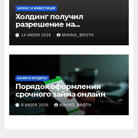
БИЗНЕС И ИНВЕСТИЦИИ
Холдинг получил
разрешение на
приобретение банка в
14 ИЮЛЯ 2026
MINING_BROTH
Турции
БАНКИ И КРЕДИТЫ
Порядок оформления
срочного займа онлайн
8 ИЮЛЯ 2026
MINING_BROTH