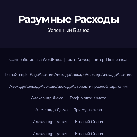
Разумные Расходы
Успешный Бизнес
Сайт работает на WordPress
|
Тема: Newsup, автор
Themeansar
Home
Sample Page
Авокадо
Авокадо
Авокадо
Авокадо
Авокадо
Авокадо
Авокадо
Авокадо
Авокадо
Авокадо
Авторам и правообладателям
Александр Дюма — Граф Монте-Кристо
Александр Дюма — Три мушкетёра
Александр Пушкин — Евгений Онегин
Александр Пушкин — Евгений Онегин