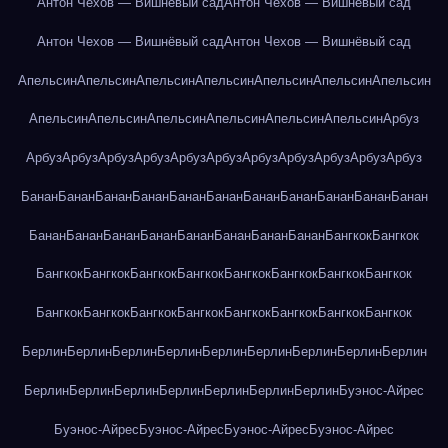
Антон Чехов — Вишнёвый сад
Антон Чехов — Вишнёвый сад
Антон Чехов — Вишнёвый сад
Антон Чехов — Вишнёвый сад
Апельсин
Апельсин
Апельсин
Апельсин
Апельсин
Апельсин
Апельсин
Апельсин
Апельсин
Апельсин
Апельсин
Апельсин
Апельсин
Арбуз
Арбуз
Арбуз
Арбуз
Арбуз
Арбуз
Арбуз
Арбуз
Арбуз
Арбуз
Арбуз
Арбуз
Банан
Банан
Банан
Банан
Банан
Банан
Банан
Банан
Банан
Банан
Банан
Банан
Банан
Банан
Банан
Банан
Банан
Банан
Банан
Бангкок
Бангкок
Бангкок
Бангкок
Бангкок
Бангкок
Бангкок
Бангкок
Бангкок
Бангкок
Бангкок
Бангкок
Бангкок
Бангкок
Бангкок
Бангкок
Бангкок
Бангкок
Берлин
Берлин
Берлин
Берлин
Берлин
Берлин
Берлин
Берлин
Берлин
Берлин
Берлин
Берлин
Берлин
Берлин
Берлин
Берлин
Буэнос-Айрес
Буэнос-Айрес
Буэнос-Айрес
Буэнос-Айрес
Буэнос-Айрес