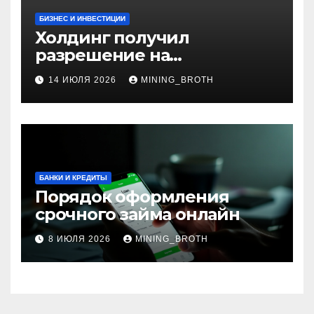
БИЗНЕС И ИНВЕСТИЦИИ
Холдинг получил
разрешение на
приобретение банка в
14 ИЮЛЯ 2026
MINING_BROTH
Турции
БАНКИ И КРЕДИТЫ
Порядок оформления
срочного займа онлайн
8 ИЮЛЯ 2026
MINING_BROTH