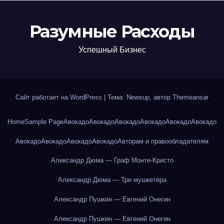
Разумные Расходы
Успешный Бизнес
Сайт работает на WordPress
|
Тема: Newsup, автор
Themeansar
Home
Sample Page
Авокадо
Авокадо
Авокадо
Авокадо
Авокадо
Авокадо
Авокадо
Авокадо
Авокадо
Авокадо
Авторам и правообладателям
Александр Дюма — Граф Монте-Кристо
Александр Дюма — Три мушкетёра
Александр Пушкин — Евгений Онегин
Александр Пушкин — Евгений Онегин