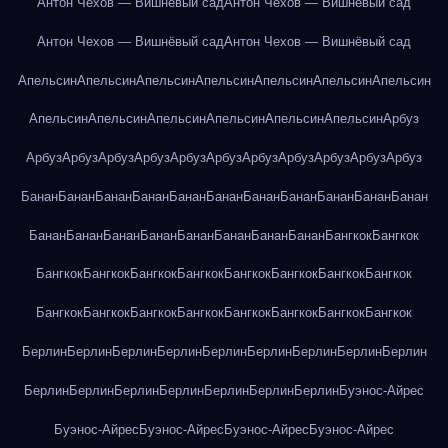
Антон Чехов — Вишнёвый сад
Антон Чехов — Вишнёвый сад
Антон Чехов — Вишнёвый сад
Антон Чехов — Вишнёвый сад
Апельсин
Апельсин
Апельсин
Апельсин
Апельсин
Апельсин
Апельсин
Апельсин
Апельсин
Апельсин
Апельсин
Апельсин
Апельсин
Арбуз
Арбуз
Арбуз
Арбуз
Арбуз
Арбуз
Арбуз
Арбуз
Арбуз
Арбуз
Арбуз
Арбуз
Банан
Банан
Банан
Банан
Банан
Банан
Банан
Банан
Банан
Банан
Банан
Банан
Банан
Банан
Банан
Банан
Банан
Банан
Банан
Бангкок
Бангкок
Бангкок
Бангкок
Бангкок
Бангкок
Бангкок
Бангкок
Бангкок
Бангкок
Бангкок
Бангкок
Бангкок
Бангкок
Бангкок
Бангкок
Бангкок
Бангкок
Берлин
Берлин
Берлин
Берлин
Берлин
Берлин
Берлин
Берлин
Берлин
Берлин
Берлин
Берлин
Берлин
Берлин
Берлин
Берлин
Буэнос-Айрес
Буэнос-Айрес
Буэнос-Айрес
Буэнос-Айрес
Буэнос-Айрес