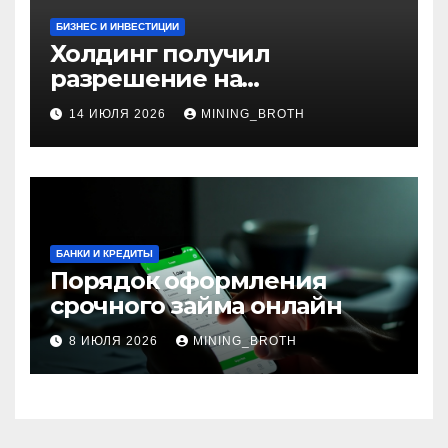
БИЗНЕС И ИНВЕСТИЦИИ
Холдинг получил
разрешение на
приобретение банка в
14 ИЮЛЯ 2026
MINING_BROTH
Турции
БАНКИ И КРЕДИТЫ
Порядок оформления
срочного займа онлайн
8 ИЮЛЯ 2026
MINING_BROTH