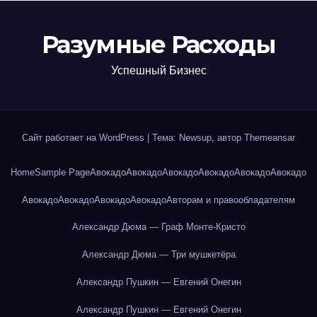
Разумные Расходы
Успешный Бизнес
Сайт работает на WordPress
|
Тема: Newsup, автор
Themeansar
Home
Sample Page
Авокадо
Авокадо
Авокадо
Авокадо
Авокадо
Авокадо
Авокадо
Авокадо
Авокадо
Авокадо
Авторам и правообладателям
Александр Дюма — Граф Монте-Кристо
Александр Дюма — Три мушкетёра
Александр Пушкин — Евгений Онегин
Александр Пушкин — Евгений Онегин