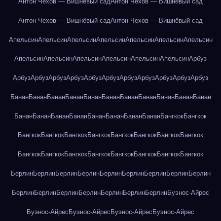
Антон Чехов — Вишнёвый сад
Антон Чехов — Вишнёвый сад
Антон Чехов — Вишнёвый сад
Антон Чехов — Вишнёвый сад
Апельсин
Апельсин
Апельсин
Апельсин
Апельсин
Апельсин
Апельсин
Апельсин
Апельсин
Апельсин
Апельсин
Апельсин
Апельсин
Арбуз
Арбуз
Арбуз
Арбуз
Арбуз
Арбуз
Арбуз
Арбуз
Арбуз
Арбуз
Арбуз
Арбуз
Банан
Банан
Банан
Банан
Банан
Банан
Банан
Банан
Банан
Банан
Банан
Банан
Банан
Банан
Банан
Банан
Банан
Банан
Банан
Бангкок
Бангкок
Бангкок
Бангкок
Бангкок
Бангкок
Бангкок
Бангкок
Бангкок
Бангкок
Бангкок
Бангкок
Бангкок
Бангкок
Бангкок
Бангкок
Бангкок
Бангкок
Берлин
Берлин
Берлин
Берлин
Берлин
Берлин
Берлин
Берлин
Берлин
Берлин
Берлин
Берлин
Берлин
Берлин
Берлин
Берлин
Буэнос-Айрес
Буэнос-Айрес
Буэнос-Айрес
Буэнос-Айрес
Буэнос-Айрес