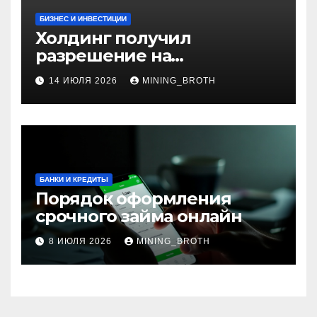
БИЗНЕС И ИНВЕСТИЦИИ
Холдинг получил
разрешение на
приобретение банка в
14 ИЮЛЯ 2026
MINING_BROTH
Турции
БАНКИ И КРЕДИТЫ
Порядок оформления
срочного займа онлайн
8 ИЮЛЯ 2026
MINING_BROTH