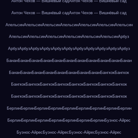
Антон Чехов — Вишнёвый сад
Антон Чехов — Вишнёвый сад
Антон Чехов — Вишнёвый сад
Антон Чехов — Вишнёвый сад
Апельсин
Апельсин
Апельсин
Апельсин
Апельсин
Апельсин
Апельсин
Апельсин
Апельсин
Апельсин
Апельсин
Апельсин
Апельсин
Арбуз
Арбуз
Арбуз
Арбуз
Арбуз
Арбуз
Арбуз
Арбуз
Арбуз
Арбуз
Арбуз
Арбуз
Банан
Банан
Банан
Банан
Банан
Банан
Банан
Банан
Банан
Банан
Банан
Банан
Банан
Банан
Банан
Банан
Банан
Банан
Банан
Бангкок
Бангкок
Бангкок
Бангкок
Бангкок
Бангкок
Бангкок
Бангкок
Бангкок
Бангкок
Бангкок
Бангкок
Бангкок
Бангкок
Бангкок
Бангкок
Бангкок
Бангкок
Берлин
Берлин
Берлин
Берлин
Берлин
Берлин
Берлин
Берлин
Берлин
Берлин
Берлин
Берлин
Берлин
Берлин
Берлин
Берлин
Буэнос-Айрес
Буэнос-Айрес
Буэнос-Айрес
Буэнос-Айрес
Буэнос-Айрес