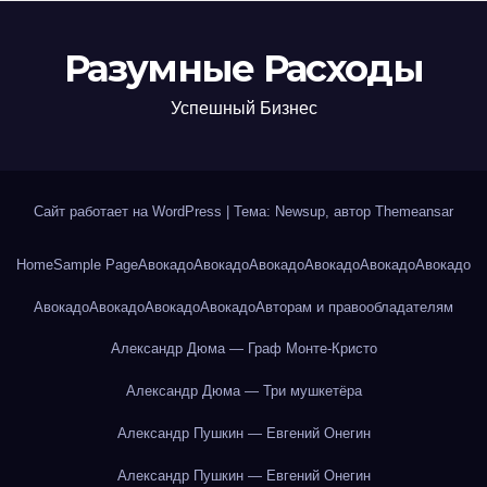
Разумные Расходы
Успешный Бизнес
Сайт работает на WordPress
|
Тема: Newsup, автор
Themeansar
Home
Sample Page
Авокадо
Авокадо
Авокадо
Авокадо
Авокадо
Авокадо
Авокадо
Авокадо
Авокадо
Авокадо
Авторам и правообладателям
Александр Дюма — Граф Монте-Кристо
Александр Дюма — Три мушкетёра
Александр Пушкин — Евгений Онегин
Александр Пушкин — Евгений Онегин