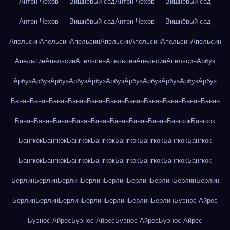
Антон Чехов — Вишнёвый сад
Антон Чехов — Вишнёвый сад
Антон Чехов — Вишнёвый сад
Антон Чехов — Вишнёвый сад
Апельсин
Апельсин
Апельсин
Апельсин
Апельсин
Апельсин
Апельсин
Апельсин
Апельсин
Апельсин
Апельсин
Апельсин
Апельсин
Арбуз
Арбуз
Арбуз
Арбуз
Арбуз
Арбуз
Арбуз
Арбуз
Арбуз
Арбуз
Арбуз
Арбуз
Банан
Банан
Банан
Банан
Банан
Банан
Банан
Банан
Банан
Банан
Банан
Банан
Банан
Банан
Банан
Банан
Банан
Банан
Банан
Бангкок
Бангкок
Бангкок
Бангкок
Бангкок
Бангкок
Бангкок
Бангкок
Бангкок
Бангкок
Бангкок
Бангкок
Бангкок
Бангкок
Бангкок
Бангкок
Бангкок
Бангкок
Берлин
Берлин
Берлин
Берлин
Берлин
Берлин
Берлин
Берлин
Берлин
Берлин
Берлин
Берлин
Берлин
Берлин
Берлин
Берлин
Буэнос-Айрес
Буэнос-Айрес
Буэнос-Айрес
Буэнос-Айрес
Буэнос-Айрес