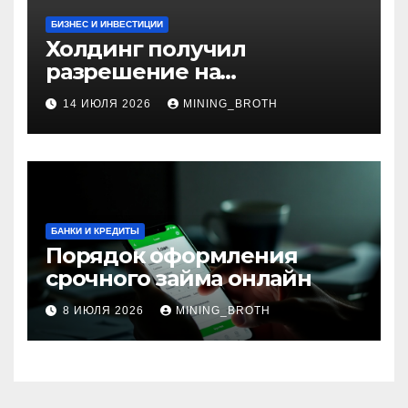
БИЗНЕС И ИНВЕСТИЦИИ
Холдинг получил
разрешение на
приобретение банка в
14 ИЮЛЯ 2026
MINING_BROTH
Турции
БАНКИ И КРЕДИТЫ
Порядок оформления
срочного займа онлайн
8 ИЮЛЯ 2026
MINING_BROTH