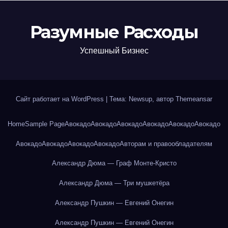
Разумные Расходы
Успешный Бизнес
Сайт работает на WordPress
|
Тема: Newsup, автор
Themeansar
Home
Sample Page
Авокадо
Авокадо
Авокадо
Авокадо
Авокадо
Авокадо
Авокадо
Авокадо
Авокадо
Авокадо
Авторам и правообладателям
Александр Дюма — Граф Монте-Кристо
Александр Дюма — Три мушкетёра
Александр Пушкин — Евгений Онегин
Александр Пушкин — Евгений Онегин