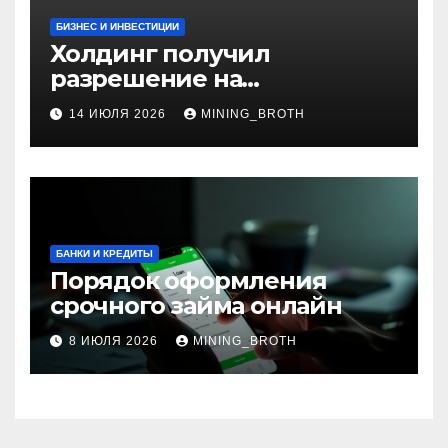
БИЗНЕС И ИНВЕСТИЦИИ
Холдинг получил
разрешение на
приобретение банка в
14 ИЮЛЯ 2026
MINING_BROTH
Турции
БАНКИ И КРЕДИТЫ
Порядок оформления
срочного займа онлайн
8 ИЮЛЯ 2026
MINING_BROTH