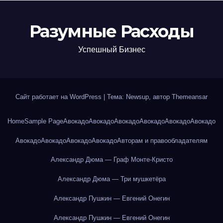
Разумные Расходы
Успешный Бизнес
Сайт работает на WordPress
|
Тема: Newsup, автор
Themeansar
Home
Sample Page
Авокадо
Авокадо
Авокадо
Авокадо
Авокадо
Авокадо
Авокадо
Авокадо
Авокадо
Авокадо
Авторам и правообладателям
Александр Дюма — Граф Монте-Кристо
Александр Дюма — Три мушкетёра
Александр Пушкин — Евгений Онегин
Александр Пушкин — Евгений Онегин