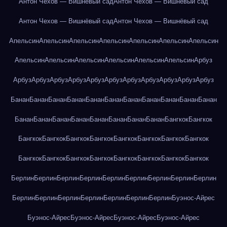
Антон Чехов — Вишнёвый сад
Антон Чехов — Вишнёвый сад
Антон Чехов — Вишнёвый сад
Антон Чехов — Вишнёвый сад
Апельсин
Апельсин
Апельсин
Апельсин
Апельсин
Апельсин
Апельсин
Апельсин
Апельсин
Апельсин
Апельсин
Апельсин
Апельсин
Арбуз
Арбуз
Арбуз
Арбуз
Арбуз
Арбуз
Арбуз
Арбуз
Арбуз
Арбуз
Арбуз
Арбуз
Банан
Банан
Банан
Банан
Банан
Банан
Банан
Банан
Банан
Банан
Банан
Банан
Банан
Банан
Банан
Банан
Банан
Банан
Банан
Бангкок
Бангкок
Бангкок
Бангкок
Бангкок
Бангкок
Бангкок
Бангкок
Бангкок
Бангкок
Бангкок
Бангкок
Бангкок
Бангкок
Бангкок
Бангкок
Бангкок
Бангкок
Берлин
Берлин
Берлин
Берлин
Берлин
Берлин
Берлин
Берлин
Берлин
Берлин
Берлин
Берлин
Берлин
Берлин
Берлин
Берлин
Буэнос-Айрес
Буэнос-Айрес
Буэнос-Айрес
Буэнос-Айрес
Буэнос-Айрес