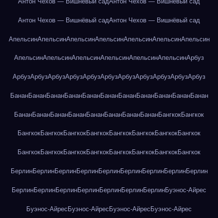
Антон Чехов — Вишнёвый сад
Антон Чехов — Вишнёвый сад
Антон Чехов — Вишнёвый сад
Антон Чехов — Вишнёвый сад
Апельсин
Апельсин
Апельсин
Апельсин
Апельсин
Апельсин
Апельсин
Апельсин
Апельсин
Апельсин
Апельсин
Апельсин
Апельсин
Арбуз
Арбуз
Арбуз
Арбуз
Арбуз
Арбуз
Арбуз
Арбуз
Арбуз
Арбуз
Арбуз
Арбуз
Банан
Банан
Банан
Банан
Банан
Банан
Банан
Банан
Банан
Банан
Банан
Банан
Банан
Банан
Банан
Банан
Банан
Банан
Банан
Бангкок
Бангкок
Бангкок
Бангкок
Бангкок
Бангкок
Бангкок
Бангкок
Бангкок
Бангкок
Бангкок
Бангкок
Бангкок
Бангкок
Бангкок
Бангкок
Бангкок
Бангкок
Берлин
Берлин
Берлин
Берлин
Берлин
Берлин
Берлин
Берлин
Берлин
Берлин
Берлин
Берлин
Берлин
Берлин
Берлин
Берлин
Буэнос-Айрес
Буэнос-Айрес
Буэнос-Айрес
Буэнос-Айрес
Буэнос-Айрес