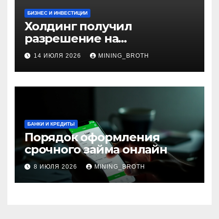
БИЗНЕС И ИНВЕСТИЦИИ
Холдинг получил
разрешение на
приобретение банка в
14 ИЮЛЯ 2026
MINING_BROTH
Турции
БАНКИ И КРЕДИТЫ
Порядок оформления
срочного займа онлайн
8 ИЮЛЯ 2026
MINING_BROTH