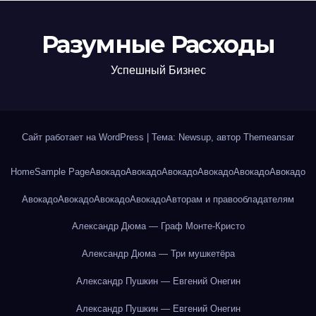
Разумные Расходы
Успешный Бизнес
Сайт работает на WordPress
|
Тема: Newsup, автор
Themeansar
Home
Sample Page
Авокадо
Авокадо
Авокадо
Авокадо
Авокадо
Авокадо
Авокадо
Авокадо
Авокадо
Авокадо
Авторам и правообладателям
Александр Дюма — Граф Монте-Кристо
Александр Дюма — Три мушкетёра
Александр Пушкин — Евгений Онегин
Александр Пушкин — Евгений Онегин