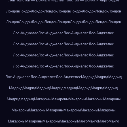
Лев Толстой — Война и мир
Лев Толстой — Война и мир
Лондон
Лондон
Лондон
Лондон
Лондон
Лондон
Лондон
Лондон
Лондон
Лондон
Лондон
Лондон
Лондон
Лондон
Лондон
Лондон
Лондон
Лондон
Лондон
Лос-Анджелес
Лос-Анджелес
Лос-Анджелес
Лос-Анджелес
Лос-Анджелес
Лос-Анджелес
Лос-Анджелес
Лос-Анджелес
Лос-Анджелес
Лос-Анджелес
Лос-Анджелес
Лос-Анджелес
Лос-Анджелес
Лос-Анджелес
Лос-Анджелес
Лос-Анджелес
Лос-Анджелес
Лос-Анджелес
Лос-Анджелес
Мадрид
Мадрид
Мадрид
Мадрид
Мадрид
Мадрид
Мадрид
Мадрид
Мадрид
Мадрид
Мадрид
Мадрид
Мадрид
Макароны
Макароны
Макароны
Макароны
Макароны
Макароны
Макароны
Макароны
Макароны
Макароны
Макароны
Макароны
Макароны
Макароны
Макароны
Манго
Манго
Манго
Манго