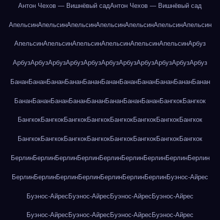
Антон Чехов — Вишнёвый сад
Антон Чехов — Вишнёвый сад
Апельсин
Апельсин
Апельсин
Апельсин
Апельсин
Апельсин
Апельсин
Апельсин
Апельсин
Апельсин
Апельсин
Апельсин
Апельсин
Арбуз
Арбуз
Арбуз
Арбуз
Арбуз
Арбуз
Арбуз
Арбуз
Арбуз
Арбуз
Арбуз
Арбуз
Банан
Банан
Банан
Банан
Банан
Банан
Банан
Банан
Банан
Банан
Банан
Банан
Банан
Банан
Банан
Банан
Банан
Банан
Банан
Бангкок
Бангкок
Бангкок
Бангкок
Бангкок
Бангкок
Бангкок
Бангкок
Бангкок
Бангкок
Бангкок
Бангкок
Бангкок
Бангкок
Бангкок
Бангкок
Бангкок
Бангкок
Берлин
Берлин
Берлин
Берлин
Берлин
Берлин
Берлин
Берлин
Берлин
Берлин
Берлин
Берлин
Берлин
Берлин
Берлин
Берлин
Буэнос-Айрес
Буэнос-Айрес
Буэнос-Айрес
Буэнос-Айрес
Буэнос-Айрес
Буэнос-Айрес
Буэнос-Айрес
Буэнос-Айрес
Буэнос-Айрес