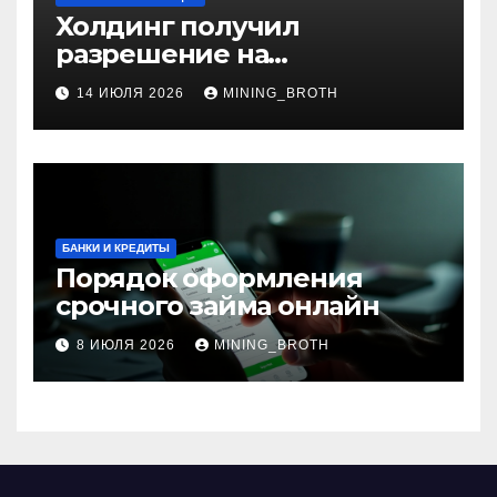
Холдинг получил
разрешение на
приобретение банка в
14 ИЮЛЯ 2026
MINING_BROTH
Турции
БАНКИ И КРЕДИТЫ
Порядок оформления
срочного займа онлайн
8 ИЮЛЯ 2026
MINING_BROTH