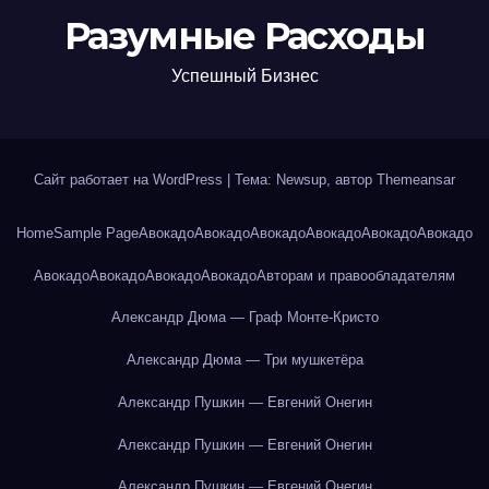
Разумные Расходы
Успешный Бизнес
Сайт работает на WordPress
|
Тема: Newsup, автор
Themeansar
Home
Sample Page
Авокадо
Авокадо
Авокадо
Авокадо
Авокадо
Авокадо
Авокадо
Авокадо
Авокадо
Авокадо
Авторам и правообладателям
Александр Дюма — Граф Монте-Кристо
Александр Дюма — Три мушкетёра
Александр Пушкин — Евгений Онегин
Александр Пушкин — Евгений Онегин
Александр Пушкин — Евгений Онегин