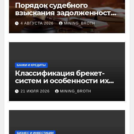
Порядок судебного
взыскания задолженности:
ключевые стадии и
4 АВГУСТА 2026
MINING_BROTH
нюансы
БАНКИ И КРЕДИТЫ
Классификация брекет-
систем и особенности их
установки
21 ИЮЛЯ 2026
MINING_BROTH
БИЗНЕС И ИНВЕСТИЦИИ