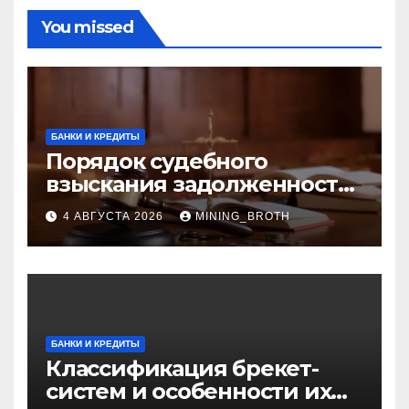
You missed
БАНКИ И КРЕДИТЫ
Порядок судебного
взыскания задолженности:
ключевые стадии и
4 АВГУСТА 2026
MINING_BROTH
нюансы
БАНКИ И КРЕДИТЫ
Классификация брекет-
систем и особенности их