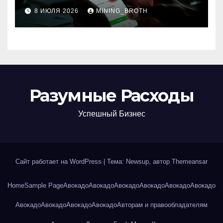
8 ИЮЛЯ 2026
MINING_BROTH
Разумные Расходы
Успешный Бизнес
Сайт работает на WordPress
|
Тема: Newsup, автор
Themeansar
Home
Sample Page
Авокадо
Авокадо
Авокадо
Авокадо
Авокадо
Авокадо
Авокадо
Авокадо
Авокадо
Авокадо
Авторам и правообладателям