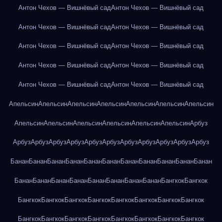
Антон Чехов — Вишнёвый сад
Антон Чехов — Вишнёвый сад
Антон Чехов — Вишнёвый сад
Антон Чехов — Вишнёвый сад
Антон Чехов — Вишнёвый сад
Антон Чехов — Вишнёвый сад
Антон Чехов — Вишнёвый сад
Антон Чехов — Вишнёвый сад
Антон Чехов — Вишнёвый сад
Антон Чехов — Вишнёвый сад
Апельсин
Апельсин
Апельсин
Апельсин
Апельсин
Апельсин
Апельсин
Апельсин
Апельсин
Апельсин
Апельсин
Апельсин
Апельсин
Арбуз
Арбуз
Арбуз
Арбуз
Арбуз
Арбуз
Арбуз
Арбуз
Арбуз
Арбуз
Арбуз
Арбуз
Банан
Банан
Банан
Банан
Банан
Банан
Банан
Банан
Банан
Банан
Банан
Банан
Банан
Банан
Банан
Банан
Банан
Банан
Банан
Бангкок
Бангкок
Бангкок
Бангкок
Бангкок
Бангкок
Бангкок
Бангкок
Бангкок
Бангкок
Бангкок
Бангкок
Бангкок
Бангкок
Бангкок
Бангкок
Бангкок
Бангкок