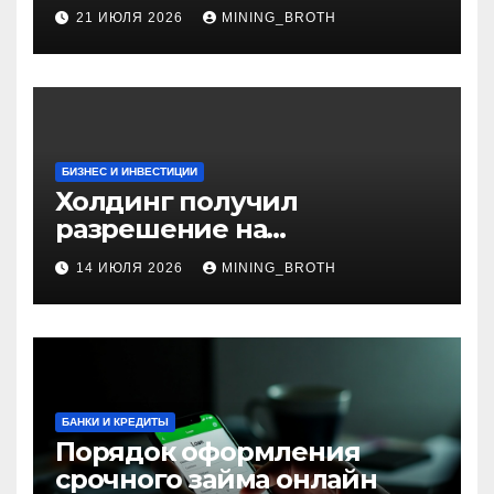
установки
21 ИЮЛЯ 2026
MINING_BROTH
БИЗНЕС И ИНВЕСТИЦИИ
Холдинг получил
разрешение на
приобретение банка в
14 ИЮЛЯ 2026
MINING_BROTH
Турции
БАНКИ И КРЕДИТЫ
Порядок оформления
срочного займа онлайн