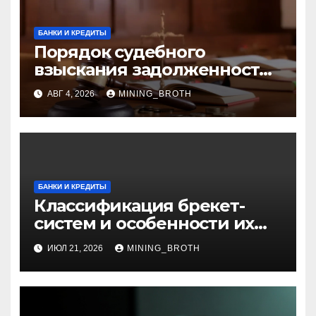
БАНКИ И КРЕДИТЫ
Порядок судебного
взыскания задолженности:
ключевые стадии и нюансы
АВГ 4, 2026
MINING_BROTH
БАНКИ И КРЕДИТЫ
Классификация брекет-
систем и особенности их
установки
ИЮЛ 21, 2026
MINING_BROTH