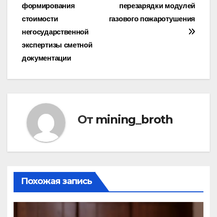
формирования
перезарядки модулей
по
стоимости
газового пожаротушения
записям
негосударственной
экспертизы сметной
документации
От
mining_broth
Похожая запись