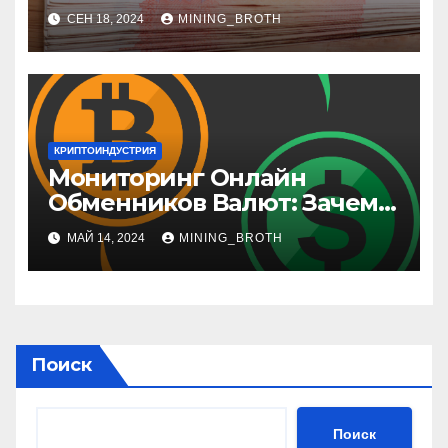
(рубли)
СЕН 18, 2024
MINING_BROTH
КРИПТОИНДУСТРИЯ
Мониторинг Онлайн
Обменников Валют: Зачем
Это Нужно и Как Выбрать
МАЙ 14, 2024
MINING_BROTH
Лучший Сервис
Поиск
Поиск