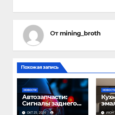
записям
От
mining_broth
Похожая запись
НОВОСТИ
НОВОСТ
Автозапчасти:
Кухн
Сигналы заднего
эма
хода и их
фаса
ОКТ 25, 2024
ИЮН 1