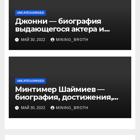
UNCATEGORISED
Джонни — биография
выдающегося актера и
талантливого певца, чья
МАЙ 30, 2022
MINING_BROTH
артистичность захватывает
миллионы сердец
UNCATEGORISED
Минтимер Шаймиев —
биография, достижения,
семья
МАЙ 30, 2022
MINING_BROTH