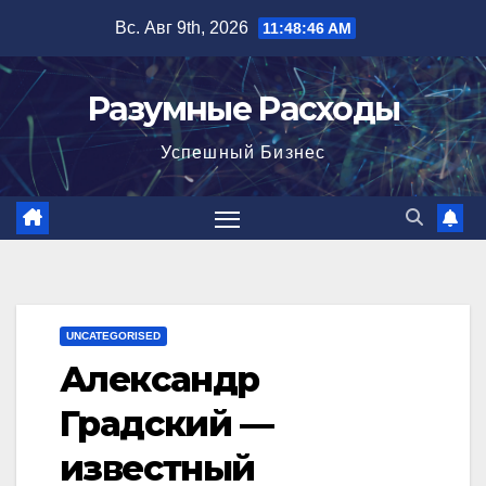
Перейти
Вс. Авг 9th, 2026
11:48:47 AM
к
содержимому
Разумные Расходы
Успешный Бизнес
UNCATEGORISED
Александр
Градский —
известный