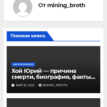
От
mining_broth
Похожая запись
UNCATEGORISED
Хой Юрий — причина
смерти, биография, факты
из жизни Википедия
МАЙ 30, 2022
MINING_BROTH