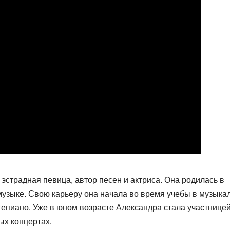
эстрадная певица, автор песен и актриса. Она родилась в
 музыке. Свою карьеру она начала во время учебы в музыка
тепиано. Уже в юном возрасте Александра стала участнице
ых концертах.