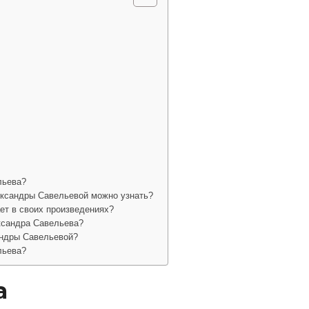
льева?
ександры Савельевой можно узнать?
ет в своих произведениях?
ксандра Савельева?
андры Савельевой?
льева?
а