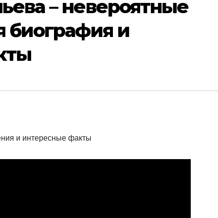
ьева – невероятные
я биография и
кты