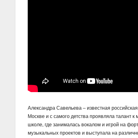
Александра Савельева – известная российская 
Москве и с самого детства проявляла талант к
школе, где занималась вокалом и игрой на фор
музыкальных проектов и выступала на различн