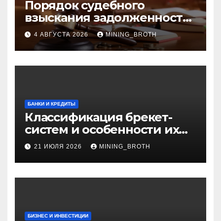
Порядок судебного
взыскания задолженности:
ключевые стадии и
4 АВГУСТА 2026
MINING_BROTH
нюансы
БАНКИ И КРЕДИТЫ
Классификация брекет-
систем и особенности их
установки
21 ИЮЛЯ 2026
MINING_BROTH
БИЗНЕС И ИНВЕСТИЦИИ