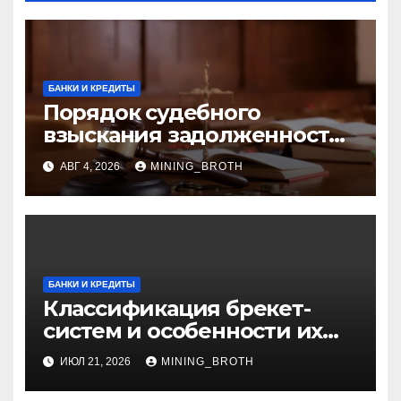
БАНКИ И КРЕДИТЫ
Порядок судебного
взыскания задолженности:
ключевые стадии и нюансы
АВГ 4, 2026
MINING_BROTH
БАНКИ И КРЕДИТЫ
Классификация брекет-
систем и особенности их
установки
ИЮЛ 21, 2026
MINING_BROTH