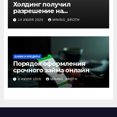
Холдинг получил
разрешение на
приобретение банка в
14 ИЮЛЯ 2026
MINING_BROTH
Турции
БАНКИ И КРЕДИТЫ
Порядок оформления
срочного займа онлайн
8 ИЮЛЯ 2026
MINING_BROTH