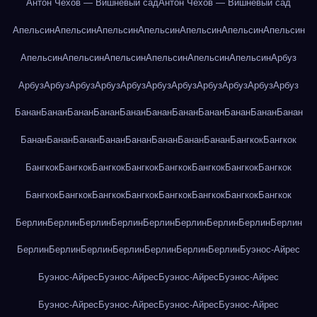
Антон Чехов — Вишнёвый сад
Антон Чехов — Вишнёвый сад
Апельсин
Апельсин
Апельсин
Апельсин
Апельсин
Апельсин
Апельсин
Апельсин
Апельсин
Апельсин
Апельсин
Апельсин
Апельсин
Арбуз
Арбуз
Арбуз
Арбуз
Арбуз
Арбуз
Арбуз
Арбуз
Арбуз
Арбуз
Арбуз
Арбуз
Банан
Банан
Банан
Банан
Банан
Банан
Банан
Банан
Банан
Банан
Банан
Банан
Банан
Банан
Банан
Банан
Банан
Банан
Банан
Бангкок
Бангкок
Бангкок
Бангкок
Бангкок
Бангкок
Бангкок
Бангкок
Бангкок
Бангкок
Бангкок
Бангкок
Бангкок
Бангкок
Бангкок
Бангкок
Бангкок
Бангкок
Берлин
Берлин
Берлин
Берлин
Берлин
Берлин
Берлин
Берлин
Берлин
Берлин
Берлин
Берлин
Берлин
Берлин
Берлин
Берлин
Буэнос-Айрес
Буэнос-Айрес
Буэнос-Айрес
Буэнос-Айрес
Буэнос-Айрес
Буэнос-Айрес
Буэнос-Айрес
Буэнос-Айрес
Буэнос-Айрес