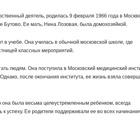
арственный деятель, родилась 9 февраля 1966 года в Москве
е Бутово. Ее мать, Нина Лозовая, была домохозяйкой.
т в учебе. Она училась в обычной московской школе, где
стницей классных мероприятий.
гать людям. Она поступила в Московский медицинский инсти
 Однако, после окончания института, ее жизнь взяла совер
то она была весьма целеустремленным ребенком, всегда
ь к успеху. Ее родители поддерживали ее во всех начинани