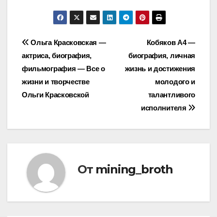
Навигация
Ольга Красковская —
Кобяков А4 —
актриса, биография,
биография, личная
по
фильмография — Все о
жизнь и достижения
записям
жизни и творчестве
молодого и
Ольги Красковской
талантливого
исполнителя
От
mining_broth