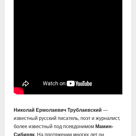
Николай Ермолаевич Трублаевский
—
известный русский писатель, поэт и журналист,
более известный под псевдонимом
Мамин-
Сибиряк
. На протяжении многих лет он