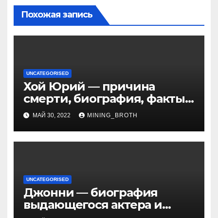
Похожая запись
UNCATEGORISED
Хой Юрий — причина
смерти, биография, факты
из жизни Википедия
МАЙ 30, 2022
MINING_BROTH
UNCATEGORISED
Джонни — биография
выдающегося актера и
талантливого певца, чья