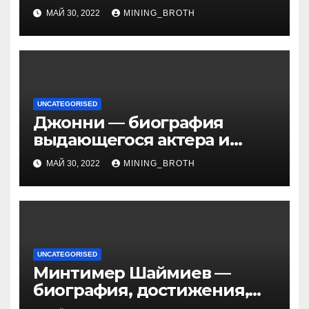
из жизни Википедия
МАЙ 30, 2022
MINING_BROTH
UNCATEGORISED
Джонни — биография
выдающегося актера и
талантливого певца, чья
МАЙ 30, 2022
MINING_BROTH
артистичность захватывает
миллионы сердец
UNCATEGORISED
Минтимер Шаймиев —
биография, достижения,
семья