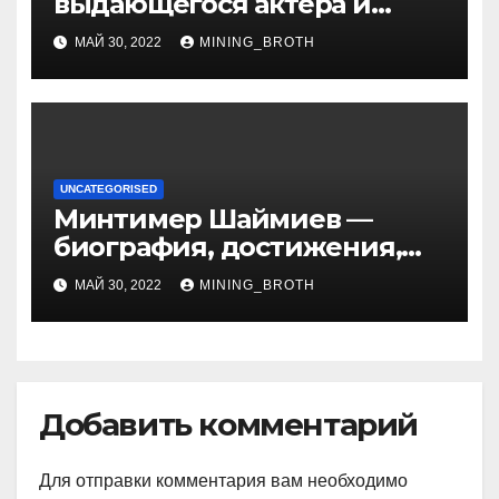
выдающегося актера и
талантливого певца, чья
МАЙ 30, 2022
MINING_BROTH
артистичность захватывает
миллионы сердец
UNCATEGORISED
Минтимер Шаймиев —
биография, достижения,
семья
МАЙ 30, 2022
MINING_BROTH
Добавить комментарий
Для отправки комментария вам необходимо