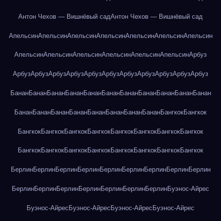
Антон Чехов — Вишнёвый сад
Антон Чехов — Вишнёвый сад
Апельсин
Апельсин
Апельсин
Апельсин
Апельсин
Апельсин
Апельсин
Апельсин
Апельсин
Апельсин
Апельсин
Апельсин
Апельсин
Арбуз
Арбуз
Арбуз
Арбуз
Арбуз
Арбуз
Арбуз
Арбуз
Арбуз
Арбуз
Арбуз
Арбуз
Банан
Банан
Банан
Банан
Банан
Банан
Банан
Банан
Банан
Банан
Банан
Банан
Банан
Банан
Банан
Банан
Банан
Банан
Банан
Бангкок
Бангкок
Бангкок
Бангкок
Бангкок
Бангкок
Бангкок
Бангкок
Бангкок
Бангкок
Бангкок
Бангкок
Бангкок
Бангкок
Бангкок
Бангкок
Бангкок
Бангкок
Берлин
Берлин
Берлин
Берлин
Берлин
Берлин
Берлин
Берлин
Берлин
Берлин
Берлин
Берлин
Берлин
Берлин
Берлин
Берлин
Буэнос-Айрес
Буэнос-Айрес
Буэнос-Айрес
Буэнос-Айрес
Буэнос-Айрес