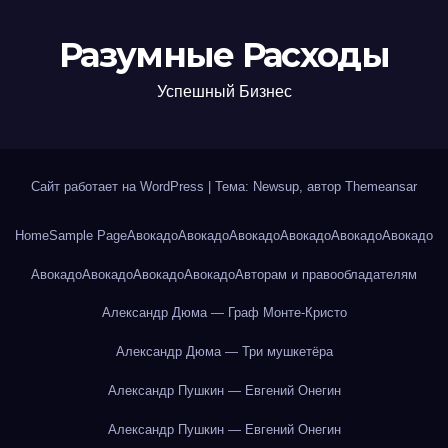
Разумные Расходы
Успешный Бизнес
Сайт работает на WordPress
|
Тема: Newsup, автор
Themeansar
Home
Sample Page
Авокадо
Авокадо
Авокадо
Авокадо
Авокадо
Авокадо
Авокадо
Авокадо
Авокадо
Авокадо
Авторам и правообладателям
Александр Дюма — Граф Монте-Кристо
Александр Дюма — Три мушкетёра
Александр Пушкин — Евгений Онегин
Александр Пушкин — Евгений Онегин