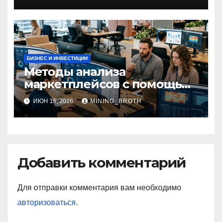
БИЗНЕС И ИНВЕСТИЦИИ
Методы анализа
маркетплейсов с помощью
онлайн‑сервисов
ИЮН 15, 2026
MINING_BROTH
Добавить комментарий
Для отправки комментария вам необходимо
авторизоваться
.