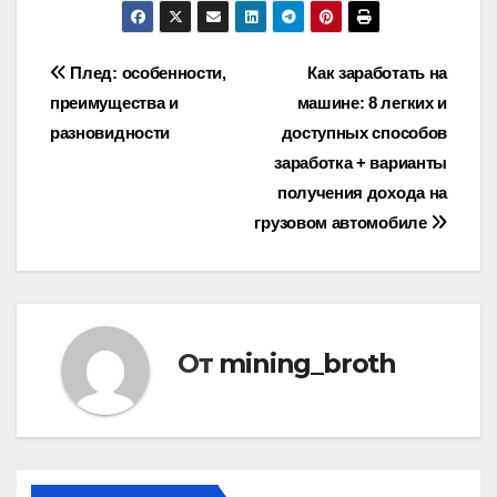
Навигация
Плед: особенности,
Как заработать на
преимущества и
машине: 8 легких и
по
разновидности
доступных способов
записям
заработка + варианты
получения дохода на
грузовом автомобиле
От
mining_broth