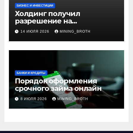
БИЗНЕС И ИНВЕСТИЦИИ
Холдинг получил
разрешение на
приобретение банка в
14 ИЮЛЯ 2026
MINING_BROTH
Турции
БАНКИ И КРЕДИТЫ
Порядок оформления
срочного займа онлайн
8 ИЮЛЯ 2026
MINING_BROTH