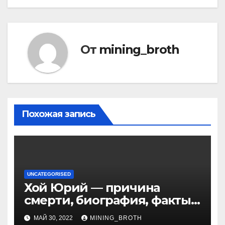
От
mining_broth
Похожая запись
UNCATEGORISED
Хой Юрий — причина
смерти, биография, факты
из жизни Википедия
МАЙ 30, 2022
MINING_BROTH