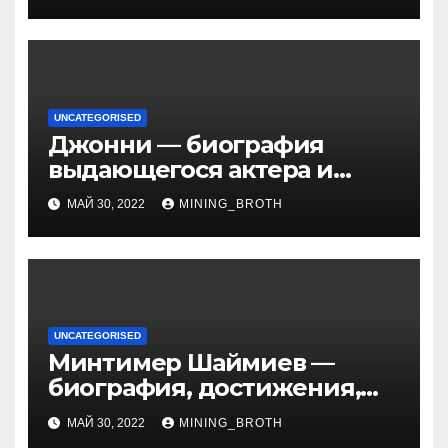
UNCATEGORISED
Джонни — биография
выдающегося актера и
талантливого певца, чья
МАЙ 30, 2022
MINING_BROTH
артистичность захватывает
миллионы сердец
UNCATEGORISED
Минтимер Шаймиев —
биография, достижения,
семья
МАЙ 30, 2022
MINING_BROTH