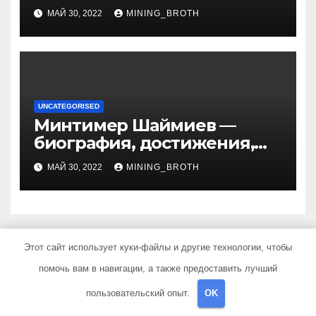
талантливого певца, чья
МАЙ 30, 2022
MINING_BROTH
артистичность захватывает
миллионы сердец
UNCATEGORISED
Минтимер Шаймиев —
биография, достижения,
семья
МАЙ 30, 2022
MINING_BROTH
Этот сайт использует куки-файлы и другие технологии, чтобы
Добавить комментарий
помочь вам в навигации, а также предоставить лучший
Для отправки комментария вам необходимо
пользовательский опыт.
OK
авторизоваться
.