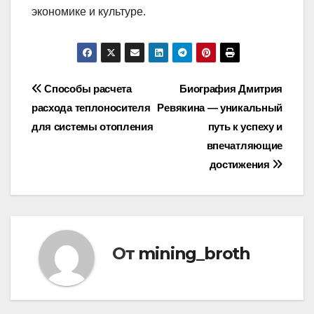
экономике и культуре.
Навигация
Способы расчета
Биография Дмитрия
расхода теплоносителя
Ревякина — уникальный
по
для системы отопления
путь к успеху и
записям
впечатляющие
достижения
От
mining_broth