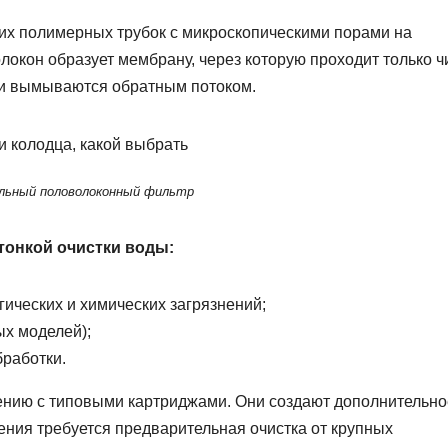
нких полимерных трубок с микроскопическими порами на
олокон образует мембрану, через которую проходит только ч
ли вымываются обратным потоком.
льный половолоконный фильтр
онкой очистки воды:
ических и химических загрязнений;
х моделей);
работки.
нению с типовыми картриджами. Они создают дополнительно
ения требуется предварительная очистка от крупных