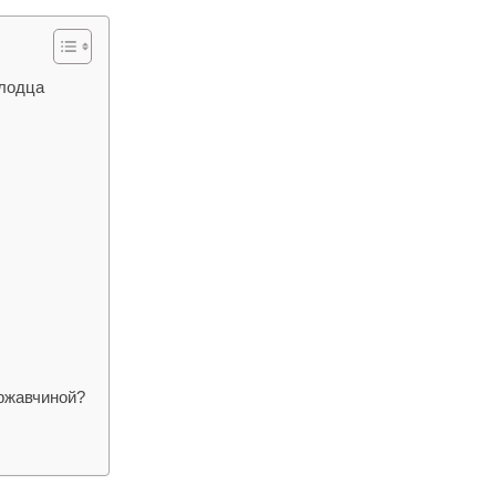
олодца
 ржавчиной?