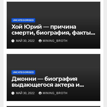
UNCATEGORISED
Хой Юрий — причина
смерти, биография, факты
из жизни Википедия
МАЙ 30, 2022
MINING_BROTH
UNCATEGORISED
Джонни — биография
выдающегося актера и
талантливого певца, чья
МАЙ 30, 2022
MINING_BROTH
артистичность захватывает
миллионы сердец