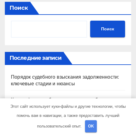
Поиск
Поиск
Последние записи
Порядок судебного взыскания задолженности:
ключевые стадии и нюансы
Классификация брекет-систем и особенности их
установки
Этот сайт использует куки-файлы и другие технологии, чтобы
помочь вам в навигации, а также предоставить лучший
Холдинг получил разрешение на приобретение
пользовательский опыт.
OK
банка в Турции