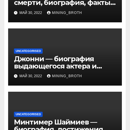
смерти, биография, факты
из жизни Википедия
МАЙ 30, 2022
MINING_BROTH
UNCATEGORISED
Джонни — биография
выдающегося актера и
талантливого певца, чья
МАЙ 30, 2022
MINING_BROTH
артистичность захватывает
миллионы сердец
UNCATEGORISED
Минтимер Шаймиев —
биография, достижения,