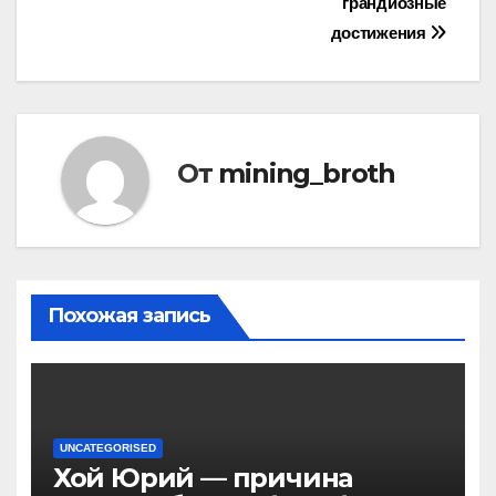
записям
грандиозные
достижения
От
mining_broth
Похожая запись
UNCATEGORISED
Хой Юрий — причина