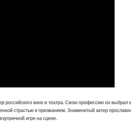
р российского кино и театра. Свою профессию он выбрал 
зненной страстью и призванием. Знаменитый актер прослави
зупречной игре на сцене.