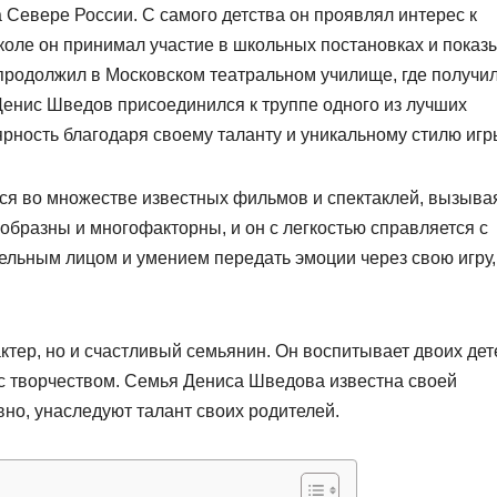
Севере России. С самого детства он проявлял интерес к
 школе он принимал участие в школьных постановках и показ
 продолжил в Московском театральном училище, где получи
енис Шведов присоединился к труппе одного из лучших
ярность благодаря своему таланту и уникальному стилю игр
ся во множестве известных фильмов и спектаклей, вызыва
ообразны и многофакторны, и он с легкостью справляется с
льным лицом и умением передать эмоции через свою игру,
тер, но и счастливый семьянин. Он воспитывает двоих дет
 с творчеством. Семья Дениса Шведова известна своей
вно, унаследуют талант своих родителей.