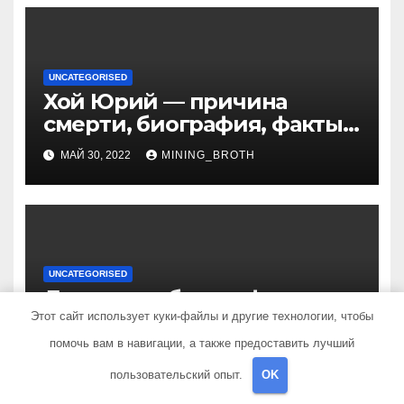
UNCATEGORISED
Хой Юрий — причина
смерти, биография, факты
из жизни Википедия
МАЙ 30, 2022
MINING_BROTH
UNCATEGORISED
Джонни — биография
выдающегося актера и
Этот сайт использует куки-файлы и другие технологии, чтобы
талантливого певца, чья
помочь вам в навигации, а также предоставить лучший
МАЙ 30, 2022
MINING_BROTH
артистичность захватывает
пользовательский опыт.
OK
миллионы сердец