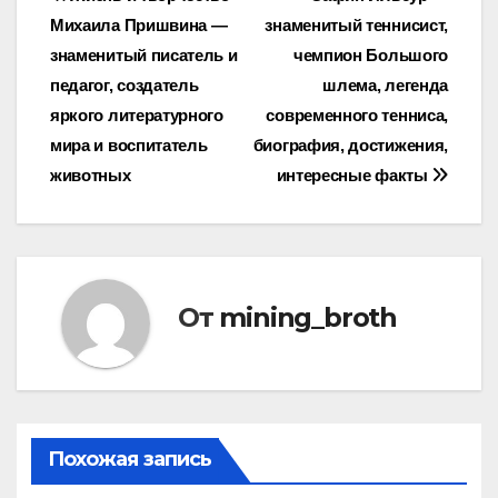
Навигация
Михаила Пришвина —
знаменитый теннисист,
по
знаменитый писатель и
чемпион Большого
записям
педагог, создатель
шлема, легенда
яркого литературного
современного тенниса,
мира и воспитатель
биография, достижения,
животных
интересные факты
От
mining_broth
Похожая запись