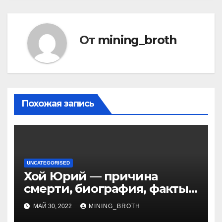
От
mining_broth
Похожая запись
UNCATEGORISED
Хой Юрий — причина
смерти, биография, факты
из жизни Википедия
МАЙ 30, 2022
MINING_BROTH