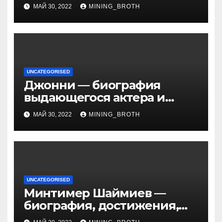
из жизни Википедия
МАЙ 30, 2022
MINING_BROTH
UNCATEGORISED
Джонни — биография
выдающегося актера и
талантливого певца, чья
МАЙ 30, 2022
MINING_BROTH
артистичность захватывает
миллионы сердец
UNCATEGORISED
Минтимер Шаймиев —
биография, достижения,
семья