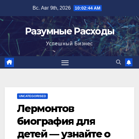
Перейти
Вс. Авг 9th, 2026
10:02:45 AM
к
содержимому
Разумные Расходы
Успешный Бизнес
UNCATEGORISED
Лермонтов
биография для
детей — узнайте о