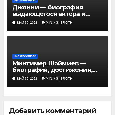
UNCATEGORISED
Джонни — биография
выдающегося актера и
талантливого певца, чья
МАЙ 30, 2022
MINING_BROTH
артистичность захватывает
миллионы сердец
UNCATEGORISED
Минтимер Шаймиев —
биография, достижения,
семья
МАЙ 30, 2022
MINING_BROTH
Добавить комментарий