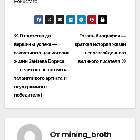
Рейхстага.
Навигация
От детства до
Гоголь биография —
вершины успеха —
краткая история жизни
по
захватывающая история
непревзойденного
записям
жизни Зайцева Бориса
великого писателя
— великого спортсмена,
талантливого артиста и
неудержимого
победителя!
От
mining_broth